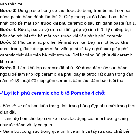
vào thân xe.
Bước 3:
Dùng paste bóng để tạo được độ bóng trên bề mặt sơn xe
dùng paste bóng đánh lần thứ 2. Giúp mang lại độ bóng hoàn hảo
nhất cho bề mặt sơn trước khi phủ ceramic ô sau khi đánh paste lần 1.
Bước 4:
Rửa lại xe và vệ sinh chi tiết giúp vệ sinh thật kỹ những bụi
bẩn còn sót lại trên bề mặt sơn trước khi tiến hành phủ ceramic.
Bước 5:
Phủ ceramic pro lên bề mặt sơn xe. Đây là một bước khá
quan trọng, đòi hỏi người nhân viên phải có tay nghiề cao giúp phủ
caremic thật đều trên bề mặt sơn xe. Đợi khoảng 30 phút để ceramic
khô ráo.
Bước 6:
Làm khô lớp ceramic đã phủ. Sử dụng đèn sấy sơn hồng
ngoại để làm khô lớp ceramic đã phủ, đây là bước rất quan trọng cần
nắm rõ kỹ thuật để giúp gốm ceramic bám lâu, đảm bảo tuổi thọ.
-/ Lợi ích phủ ceramic cho ô tô Porsche 4 chỗ:
- Bảo vệ xe của bạn luôn trong tình trạng bóng đẹp như mới trong thời
gian dài.
- Tăng độ bền cho lớp sơn xe trước tác động của môi trường cũng
như tác động vật lý va quẹt.
- Giảm bớt công sức trong quá trình vệ sinh và tẩy rửa các chất bẩn