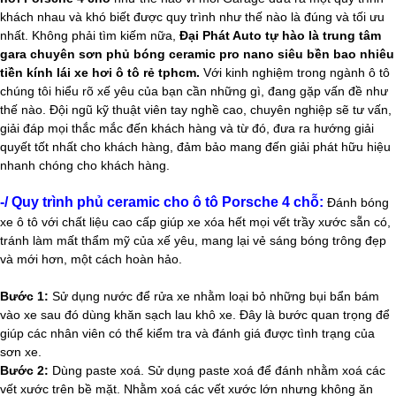
khách nhau và khó biết được quy trình như thế nào là đúng và tối ưu
nhất. Không phải tìm kiếm nữa,
Đại Phát Auto
tự hào là trung tâm
gara chuyên sơn phủ bóng ceramic pro nano siêu bền bao nhiêu
tiền kính lái xe hơi ô tô rẻ tphcm.
Với kinh nghiệm trong ngành ô tô
chúng tôi hiểu rõ xế yêu của bạn cần những gì, đang gặp vấn đề như
thế nào. Đội ngũ kỹ thuật viên tay nghề cao, chuyên nghiệp sẽ tư vấn,
giải đáp mọi thắc mắc đến khách hàng và từ đó, đưa ra hướng giải
quyết tốt nhất cho khách hàng, đảm bảo mang đến giải phát hữu hiệu
nhanh chóng cho khách hàng.
-/ Quy trình phủ ceramic cho ô tô Porsche 4 chỗ:
Đánh bóng
xe ô tô với chất liệu cao cấp giúp xe xóa hết mọi vết trầy xước sẵn có,
tránh làm mất thẩm mỹ của xế yêu, mang lại vẻ sáng bóng trông đẹp
và mới hơn, một cách hoàn hảo​.
Bước 1:
Sử dụng nước để rửa xe nhằm loại bỏ những bụi bẩn bám
vào xe sau đó dùng khăn sạch lau khô xe. Đây là bước quan trọng để
giúp các nhân viên có thể kiểm tra và đánh giá được tình trạng của
sơn xe.
Bước 2:
Dùng paste xoá. Sử dụng paste xoá để đánh nhằm xoá các
vết xước trên bề mặt. Nhằm xoá các vết xước lớn nhưng không ăn