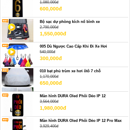
1,080,000đ
600,000đ
Bộ sạc dự phòng kích nổ bình xe
2,790,000đ
1,550,000đ
005 Dù Ngược Cao Cấp Khi Đi Xe Hơi
540,000đ
300,000đ
010 bạt phủ trùm xe hơi ôtô 7 chỗ
1,170,000đ
650,000đ
Màn hình DURA Oled Phôi Dẻo IP 12
3,564,000đ
1,980,000đ
Màn hình DURA Oled Phôi Dẻo IP 12 Pro Max
3,929,400đ