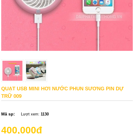
QUẠT USB MINI HƠI NƯỚC PHUN SƯƠNG PIN DỰ
TRỮ 009
Mã sp:
Lượt xem:
1130
400,000đ