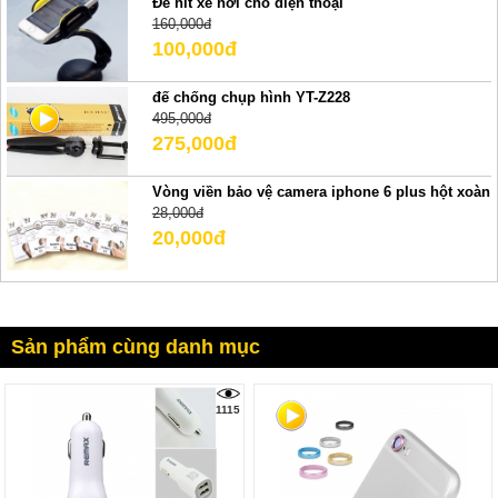
Đế hít xe hơi cho diện thoại
160,000đ
100,000đ
đế chống chụp hình YT-Z228
495,000đ
275,000đ
Vòng viền bảo vệ camera iphone 6 plus hột xoàn
28,000đ
20,000đ
Sản phẩm cùng danh mục
1115