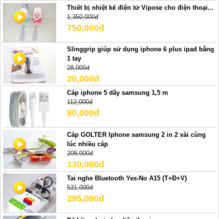
Thiết bị nhiệt kế điện tử Vipose cho điện thoại...
1,350,000đ
750,000đ
Slinggrip giúp sử dụng iphone 6 plus ipad bằng
1 tay
28,000đ
20,000đ
Cáp iphone 5 dây samsung 1,5 m
112,000đ
80,000đ
Cáp GOLTER Iphone samsung 2 in 2 xài cùng
lúc nhiều cáp
208,000đ
130,000đ
Tai nghe Bluetooth Yes-No A15 (T+Đ+V)
531,000đ
295,000đ