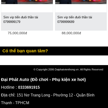
Sim vip tiến đuôi thần tài
Sim vip tiến đuôi thần tài
0799999179
‪0799999689
75,000,000đ
88,000,000đ
Có thể bạn quan tâm?
© Copyright 2006 Daiphatvienthong.vn .All Rights Reserved
Đại Phát Auto (Đồ chơi - Phụ kiện xe hơi)
Hotline :
0333691915
Địa chỉ:
151 Nơ Trang Long - Phường 12 - Quận Bình
Thạnh - TPHCM