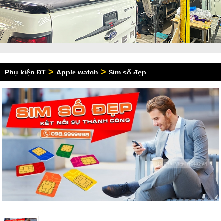
>
>
Phụ kiện ĐT
Apple watch
Sim số đẹp