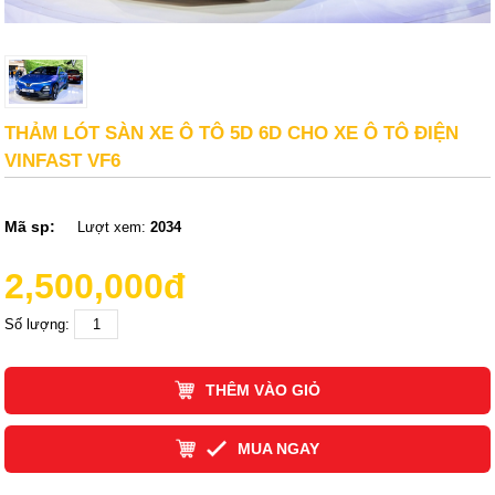
THẢM LÓT SÀN XE Ô TÔ 5D 6D CHO XE Ô TÔ ĐIỆN
VINFAST VF6
Mã sp:
Lượt xem:
2034
2,500,000đ
Số lượng:
THÊM VÀO GIỎ
MUA NGAY