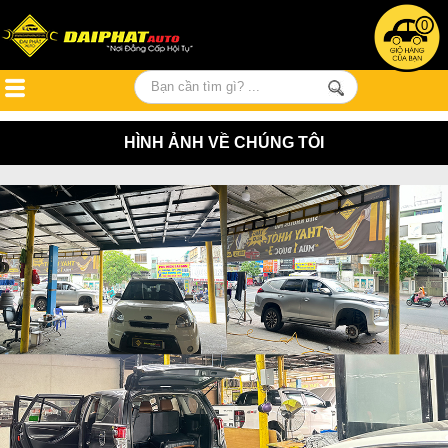
0
HÌNH ẢNH VỀ CHÚNG TÔI