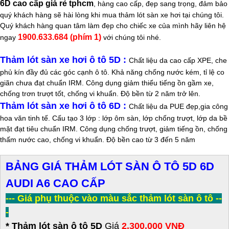
6D cao cấp giá rẻ tphcm
, hàng cao cấp, đẹp sang trọng, đảm bảo
quý khách hàng sẽ hài lòng khi mua thảm lót sàn xe hơi tại chúng tôi.
Quý khách hàng quan tâm làm đẹp cho chiếc xe của mình hãy liên hệ
1900.633.684 (phím 1)
ngay
với chúng tôi nhé.
Thảm lót sàn xe hơi ô tô 5D :
Chất liệu da cao cấp XPE, che
phủ kín đầy đủ các góc cạnh ô tô. Khả năng chống nước kém, tỉ lệ co
giãn chưa đạt chuẩn IRM. Công dụng giảm thiểu tiếng ồn gầm xe,
chống trơn trượt tốt, chống vi khuẩn. Độ bền từ 2 năm trở lên.
Thảm lót sàn xe hơi ô tô 6D :
Chất liệu da PUE đẹp,gia công
hoa văn tinh tế. Cấu tạo 3 lớp : lớp ôm sàn, lớp chống trượt, lớp da bề
mặt đạt tiêu chuẩn IRM. Công dụng chống trượt, giảm tiếng ồn, chống
thấm nước cao, chống vi khuẩn. Độ bền cao từ 3 đến 5 năm
BẢNG GIÁ THẢM LÓT SÀN Ô TÔ 5D 6D
AUDI A6 CAO CẤP
--- Giá phụ thuộc vào màu sắc thảm lót sàn ô tô --
-
* Thảm lót sàn ô tô 5D
Giá
2.300.000 VNĐ