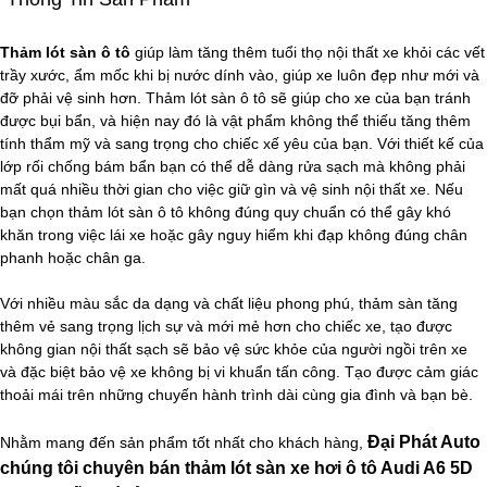
Thảm lót sàn ô tô
giúp làm tăng thêm tuổi thọ nội thất xe khỏi các vết
trầy xước, ẩm mốc khi bị nước dính vào, giúp xe luôn đẹp như mới và
đỡ phải vệ sinh hơn. Thảm lót sàn ô tô sẽ giúp cho xe của bạn tránh
được bụi bẩn, và hiện nay đó là vật phẩm không thể thiếu tăng thêm
tính thẩm mỹ và sang trọng cho chiếc xế yêu của bạn. Với thiết kế của
lớp rối chống bám bẩn bạn có thể dễ dàng rửa sạch mà không phải
mất quá nhiều thời gian cho việc giữ gìn và vệ sinh nội thất xe. Nếu
bạn chọn thảm lót sàn ô tô không đúng quy chuẩn có thể gây khó
khăn trong việc lái xe hoặc gây nguy hiểm khi đạp không đúng chân
phanh hoặc chân ga.
Với nhiều màu sắc da dạng và chất liệu phong phú, thảm sàn tăng
thêm vẻ sang trọng lịch sự và mới mẻ hơn cho chiếc xe, tạo được
không gian nội thất sạch sẽ bảo vệ sức khỏe của người ngồi trên xe
và đặc biệt bảo vệ xe không bị vi khuẩn tấn công. Tạo được cảm giác
thoải mái trên những chuyến hành trình dài cùng gia đình và bạn bè.
Đại Phát Auto
Nhằm mang đến sản phẩm tốt nhất cho khách hàng,
chúng tôi chuyên bán thảm lót sàn xe hơi ô tô Audi A6 5D