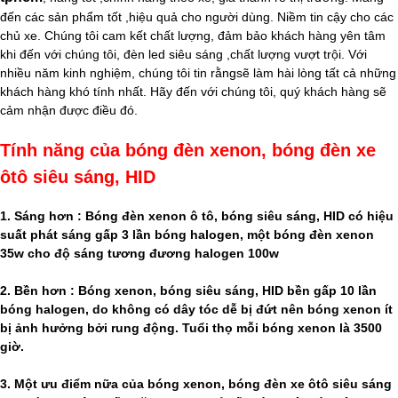
đến các sản phẩm tốt ,hiệu quả cho người dùng. Niềm tin cậy cho các
chủ xe. Chúng tôi cam kết chất lượng, đảm bảo khách hàng yên tâm
khi đến với chúng tôi, đèn led siêu sáng ,chất lượng vượt trội. Với
nhiều năm kinh nghiệm, chúng tôi tin rằngsẽ làm hài lòng tất cả những
khách hàng khó tính nhất. Hãy đến với chúng tôi, quý khách hàng sẽ
cảm nhận được điều đó.
Tính năng của bóng đèn xenon, bóng đèn xe
ôtô siêu sáng, HID
1. Sáng hơn : Bóng đèn xenon ô tô, bóng siêu sáng, HID có hiệu
suất phát sáng gấp 3 lần bóng halogen, một bóng đèn xenon
35w cho độ sáng tương đương halogen 100w
2. Bền hơn : Bóng xenon, bóng siêu sáng, HID bền gấp 10 lần
bóng halogen, do không có dây tóc dễ bị đứt nên bóng xenon ít
bị ảnh hưởng bởi rung động. Tuổi thọ mỗi bóng xenon là 3500
giờ.
3. Một ưu điểm nữa của bóng xenon, bóng đèn xe ôtô siêu sáng