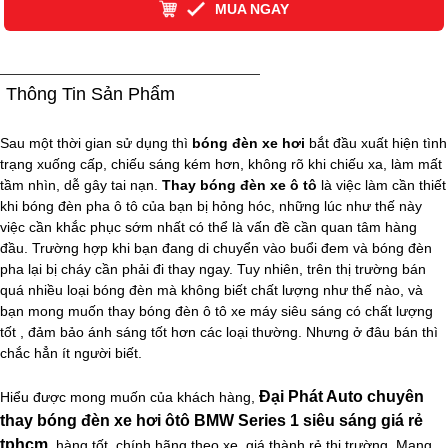
MUA NGAY
Thông Tin Sản Phẩm
Sau một thời gian sử dụng thì
bóng đèn xe hơi
bắt đầu xuất hiện tình
trạng xuống cấp, chiếu sáng kém hơn, không rõ khi chiếu xa, làm mất
tầm nhìn, dễ gây tai nạn.
Thay bóng đèn xe ô tô
là việc làm cần thiết
khi bóng đèn pha ô tô của bạn bị hỏng hóc, những lúc như thế này
việc cần khắc phục sớm nhất có thể là vấn đề cần quan tâm hàng
đầu. Trường hợp khi bạn đang di chuyển vào buổi đem và bóng đèn
pha lại bị cháy cần phải đi thay ngay. Tuy nhiên, trên thị trường bán
quá nhiều loại bóng đèn mà không biết chất lượng như thế nào, và
bạn mong muốn thay bóng đèn ô tô xe máy siêu sáng có chất lượng
tốt , đảm bảo ánh sáng tốt hơn các loại thường. Nhưng ở đâu bán thì
chắc hẳn ít người biết.
Đại Phát Auto chuyên
Hiểu được mong muốn của khách hàng,
thay bóng đèn xe hơi ôtô BMW Series 1 siêu sáng giá rẻ
tphcm
, hàng tốt ,chính hãng theo xe, giá thành rẻ thị trường. Mang