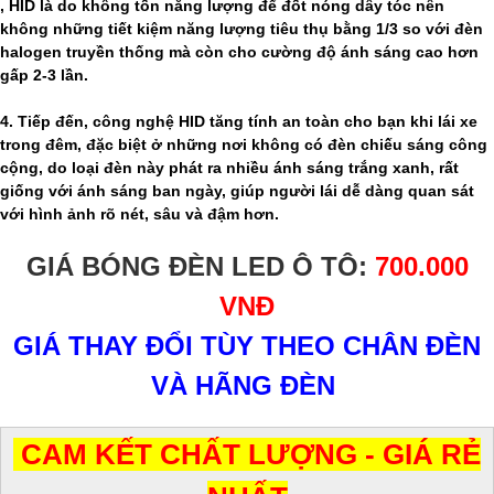
, HID là do không tốn năng lượng để đốt nóng dây tóc nên
không những tiết kiệm năng lượng tiêu thụ bằng 1/3 so với đèn
halogen truyền thống mà còn cho cường độ ánh sáng cao hơn
gấp 2-3 lần.
4. Tiếp đến, công nghệ HID tăng tính an toàn cho bạn khi lái xe
trong đêm, đặc biệt ở những nơi không có đèn chiếu sáng công
cộng, do loại đèn này phát ra nhiều ánh sáng trắng xanh, rất
giống với ánh sáng ban ngày, giúp người lái dễ dàng quan sát
với hình ảnh rõ nét, sâu và đậm hơn.
GIÁ BÓNG ĐÈN LED Ô TÔ:
700.000
VNĐ
GIÁ THAY ĐỔI TÙY THEO CHÂN ĐÈN
VÀ HÃNG ĐÈN
CAM KẾT CHẤT LƯỢNG - GIÁ RẺ