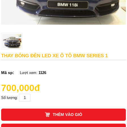
THAY BÓNG ĐÈN LED XE Ô TÔ BMW SERIES 1
Mã sp:
Lượt xem:
1126
700,000đ
Số lượng:
THÊM VÀO GIỎ