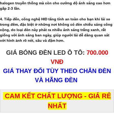
halogen truyền thống mà còn cho cường độ ánh sáng cao hơn
gấp 2-3 lần.
4. Tiếp đến, công nghệ HID tăng tính an toàn cho bạn khi lái xe
trong đêm, đặc biệt ở những nơi không có đèn chiếu sáng công
cộng, do loại đèn này phát ra nhiều ánh sáng trắng xanh, rất
giống với ánh sáng ban ngày, giúp người lái dễ dàng quan sát
với hình ảnh rõ nét, sâu và đậm hơn.
GIÁ BÓNG ĐÈN LED Ô TÔ:
700.000
VNĐ
GIÁ THAY ĐỔI TÙY THEO CHÂN ĐÈN
VÀ HÃNG ĐÈN
CAM KẾT CHẤT LƯỢNG - GIÁ RẺ
NHẤT