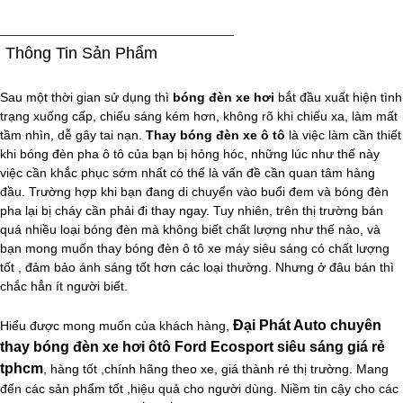
Thông Tin Sản Phẩm
Sau một thời gian sử dụng thì
bóng đèn xe hơi
bắt đầu xuất hiện tình
trạng xuống cấp, chiếu sáng kém hơn, không rõ khi chiếu xa, làm mất
tầm nhìn, dễ gây tai nạn.
Thay bóng đèn xe ô tô
là việc làm cần thiết
khi bóng đèn pha ô tô của bạn bị hỏng hóc, những lúc như thế này
việc cần khắc phục sớm nhất có thể là vấn đề cần quan tâm hàng
đầu. Trường hợp khi bạn đang di chuyển vào buổi đem và bóng đèn
pha lại bị cháy cần phải đi thay ngay. Tuy nhiên, trên thị trường bán
quá nhiều loại bóng đèn mà không biết chất lượng như thế nào, và
bạn mong muốn thay bóng đèn ô tô xe máy siêu sáng có chất lượng
tốt , đảm bảo ánh sáng tốt hơn các loại thường. Nhưng ở đâu bán thì
chắc hẳn ít người biết.
Đại Phát Auto chuyên
Hiểu được mong muốn của khách hàng,
thay bóng đèn xe hơi ôtô Ford Ecosport siêu sáng giá rẻ
tphcm
, hàng tốt ,chính hãng theo xe, giá thành rẻ thị trường. Mang
đến các sản phẩm tốt ,hiệu quả cho người dùng. Niềm tin cậy cho các