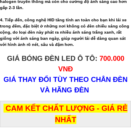
halogen truyền thống mà còn cho cường độ ánh sáng cao hơn
gấp 2-3 lần.
4. Tiếp đến, công nghệ HID tăng tính an toàn cho bạn khi lái xe
trong đêm, đặc biệt ở những nơi không có đèn chiếu sáng công
cộng, do loại đèn này phát ra nhiều ánh sáng trắng xanh, rất
giống với ánh sáng ban ngày, giúp người lái dễ dàng quan sát
với hình ảnh rõ nét, sâu và đậm hơn.
GIÁ BÓNG ĐÈN LED Ô TÔ:
700.000
VNĐ
GIÁ THAY ĐỔI TÙY THEO CHÂN ĐÈN
VÀ HÃNG ĐÈN
CAM KẾT CHẤT LƯỢNG - GIÁ RẺ
NHẤT