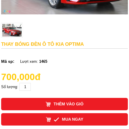
THAY BÓNG ĐÈN Ô TÔ KIA OPTIMA
Mã sp:
Lượt xem:
1465
700,000đ
Số lượng:
THÊM VÀO GIỎ
MUA NGAY