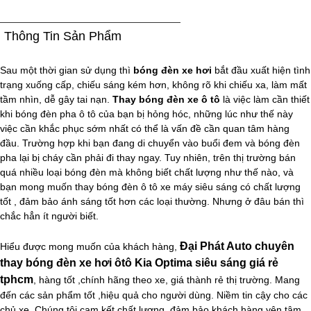
Thông Tin Sản Phẩm
Sau một thời gian sử dụng thì
bóng đèn xe hơi
bắt đầu xuất hiện tình
trạng xuống cấp, chiếu sáng kém hơn, không rõ khi chiếu xa, làm mất
tầm nhìn, dễ gây tai nạn.
Thay bóng đèn xe ô tô
là việc làm cần thiết
khi bóng đèn pha ô tô của bạn bị hỏng hóc, những lúc như thế này
việc cần khắc phục sớm nhất có thể là vấn đề cần quan tâm hàng
đầu. Trường hợp khi bạn đang di chuyển vào buổi đem và bóng đèn
pha lại bị cháy cần phải đi thay ngay. Tuy nhiên, trên thị trường bán
quá nhiều loại bóng đèn mà không biết chất lượng như thế nào, và
bạn mong muốn thay bóng đèn ô tô xe máy siêu sáng có chất lượng
tốt , đảm bảo ánh sáng tốt hơn các loại thường. Nhưng ở đâu bán thì
chắc hẳn ít người biết.
Đại Phát Auto chuyên
Hiểu được mong muốn của khách hàng,
thay bóng đèn xe hơi ôtô Kia Optima siêu sáng giá rẻ
tphcm
, hàng tốt ,chính hãng theo xe, giá thành rẻ thị trường. Mang
đến các sản phẩm tốt ,hiệu quả cho người dùng. Niềm tin cậy cho các
chủ xe. Chúng tôi cam kết chất lượng, đảm bảo khách hàng yên tâm