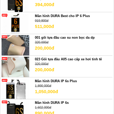
394,000đ
Màn hình DURA Best cho IP 6 Plus
919,800đ
511,000đ
001 gối tựa đầu cao su non bọc da dp
320,000đ
200,000đ
023 Gối tựa đầu A05 cao cấp xe hơi tinh tế
320,000đ
200,000đ
Màn hình DURA IP 6s Plus
1,890,000đ
1,050,000đ
Màn hình DURA IP 6s
1,602,000đ
890,000đ