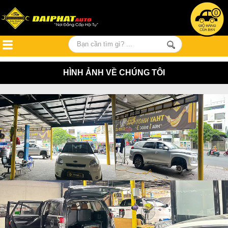
0
HÌNH ẢNH VỀ CHÚNG TÔI