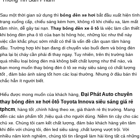
Sau một thời gian sử dụng thì
bóng đèn xe hơi
bắt đầu xuất hiện tình
trạng xuống cấp, chiếu sáng kém hơn, không rõ khi chiếu xa, làm mất
tầm nhìn, dễ gây tai nạn.
Thay bóng đèn xe ô tô
là việc làm cần thiết
khi bóng đèn pha ô tô của bạn bị hỏng hóc, những lúc như thế này
việc cần khắc phục sớm nhất có thể là vấn đề cần quan tâm hàng
đầu. Trường hợp khi bạn đang di chuyển vào buổi đem và bóng đèn
pha lại bị cháy cần phải đi thay ngay. Tuy nhiên, trên thị trường bán
quá nhiều loại bóng đèn mà không biết chất lượng như thế nào, và
bạn mong muốn thay bóng đèn ô tô xe máy siêu sáng có chất lượng
tốt , đảm bảo ánh sáng tốt hơn các loại thường. Nhưng ở đâu bán thì
chắc hẳn ít người biết.
Đại Phát Auto chuyên
Hiểu được mong muốn của khách hàng,
thay bóng đèn xe hơi ôtô Toyota Innova siêu sáng giá rẻ
tphcm
, hàng tốt ,chính hãng theo xe, giá thành rẻ thị trường. Mang
đến các sản phẩm tốt ,hiệu quả cho người dùng. Niềm tin cậy cho các
chủ xe. Chúng tôi cam kết chất lượng, đảm bảo khách hàng yên tâm
khi đến với chúng tôi, đèn led siêu sáng ,chất lượng vượt trội. Với
nhiều năm kinh nghiệm, chúng tôi tin rằngsẽ làm hài lòng tất cả những