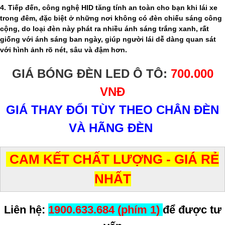
4. Tiếp đến, công nghệ HID tăng tính an toàn cho bạn khi lái xe
trong đêm, đặc biệt ở những nơi không có đèn chiếu sáng công
cộng, do loại đèn này phát ra nhiều ánh sáng trắng xanh, rất
giống với ánh sáng ban ngày, giúp người lái dễ dàng quan sát
với hình ảnh rõ nét, sâu và đậm hơn.
GIÁ BÓNG ĐÈN LED Ô TÔ:
700.000
VNĐ
GIÁ THAY ĐỔI TÙY THEO CHÂN ĐÈN
VÀ HÃNG ĐÈN
CAM KẾT CHẤT LƯỢNG - GIÁ RẺ
NHẤT
Liên hệ:
1900.633.684 (phím 1)
để được tư