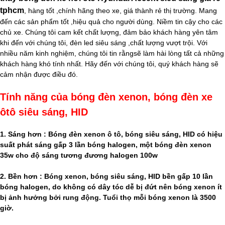
tphcm
, hàng tốt ,chính hãng theo xe, giá thành rẻ thị trường. Mang
đến các sản phẩm tốt ,hiệu quả cho người dùng. Niềm tin cậy cho các
chủ xe. Chúng tôi cam kết chất lượng, đảm bảo khách hàng yên tâm
khi đến với chúng tôi, đèn led siêu sáng ,chất lượng vượt trội. Với
nhiều năm kinh nghiệm, chúng tôi tin rằngsẽ làm hài lòng tất cả những
khách hàng khó tính nhất. Hãy đến với chúng tôi, quý khách hàng sẽ
cảm nhận được điều đó.
Tính năng của bóng đèn xenon, bóng đèn xe
ôtô siêu sáng, HID
1. Sáng hơn : Bóng đèn xenon ô tô, bóng siêu sáng, HID có hiệu
suất phát sáng gấp 3 lần bóng halogen, một bóng đèn xenon
35w cho độ sáng tương đương halogen 100w
2. Bền hơn : Bóng xenon, bóng siêu sáng, HID bền gấp 10 lần
bóng halogen, do không có dây tóc dễ bị đứt nên bóng xenon ít
bị ảnh hưởng bởi rung động. Tuổi thọ mỗi bóng xenon là 3500
giờ.