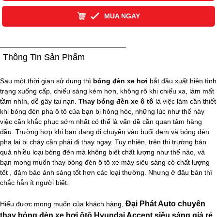
MUA NGAY
Thông Tin Sản Phẩm
Sau một thời gian sử dụng thì
bóng đèn xe hơi
bắt đầu xuất hiện tình
trạng xuống cấp, chiếu sáng kém hơn, không rõ khi chiếu xa, làm mất
tầm nhìn, dễ gây tai nạn.
Thay bóng đèn xe ô tô
là việc làm cần thiết
khi bóng đèn pha ô tô của bạn bị hỏng hóc, những lúc như thế này
việc cần khắc phục sớm nhất có thể là vấn đề cần quan tâm hàng
đầu. Trường hợp khi bạn đang di chuyển vào buổi đem và bóng đèn
pha lại bị cháy cần phải đi thay ngay. Tuy nhiên, trên thị trường bán
quá nhiều loại bóng đèn mà không biết chất lượng như thế nào, và
bạn mong muốn thay bóng đèn ô tô xe máy siêu sáng có chất lượng
tốt , đảm bảo ánh sáng tốt hơn các loại thường. Nhưng ở đâu bán thì
chắc hẳn ít người biết.
Đại Phát Auto chuyên
Hiểu được mong muốn của khách hàng,
thay bóng đèn xe hơi ôtô Hyundai Accent siêu sáng giá rẻ