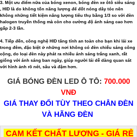
3. Một ưu điểm nữa của bóng xenon, bóng đèn xe ôtô siêu sáng
, HID là do không tốn năng lượng để đốt nóng dây tóc nên
không những tiết kiệm năng lượng tiêu thụ bằng 1/3 so với đèn
halogen truyền thống mà còn cho cường độ ánh sáng cao hơn
gấp 2-3 lần.
4. Tiếp đến, công nghệ HID tăng tính an toàn cho bạn khi lái xe
trong đêm, đặc biệt ở những nơi không có đèn chiếu sáng công
cộng, do loại đèn này phát ra nhiều ánh sáng trắng xanh, rất
giống với ánh sáng ban ngày, giúp người lái dễ dàng quan sát
với hình ảnh rõ nét, sâu và đậm hơn.
GIÁ BÓNG ĐÈN LED Ô TÔ:
700.000
VNĐ
GIÁ THAY ĐỔI TÙY THEO CHÂN ĐÈN
VÀ HÃNG ĐÈN
CAM KẾT CHẤT LƯỢNG - GIÁ RẺ