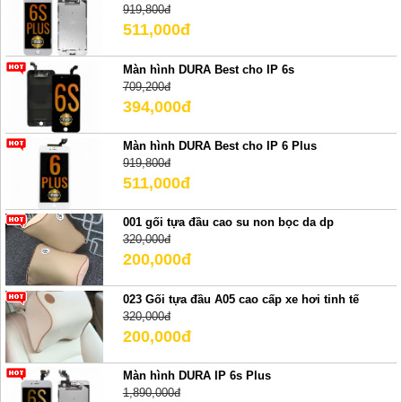
919,800đ
511,000đ
Màn hình DURA Best cho IP 6s
709,200đ
394,000đ
Màn hình DURA Best cho IP 6 Plus
919,800đ
511,000đ
001 gối tựa đầu cao su non bọc da dp
320,000đ
200,000đ
023 Gối tựa đầu A05 cao cấp xe hơi tinh tế
320,000đ
200,000đ
Màn hình DURA IP 6s Plus
1,890,000đ