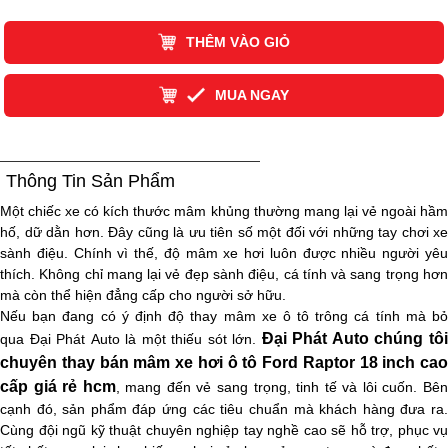
THÊM VÀO GIỎ
MUA NGAY
Thông Tin Sản Phẩm
Một chiếc xe có kích thước mâm khủng thường mang lại vẻ ngoài hầm
hố, dữ dằn hơn. Đây cũng là ưu tiên số một đối với những tay chơi xe
sành điệu. Chính vì thế, độ mâm xe hơi luôn được nhiều người yêu
thích. Không chỉ mang lại vẻ đẹp sành điệu, cá tính và sang trọng hơn
mà còn thể hiện đẳng cấp cho người sở hữu.
Nếu bạn đang có ý định độ thay mâm xe ô tô trông cá tính mà bỏ
Đại Phát Auto chúng tô
qua Đại Phát Auto là một thiếu sót lớn.
chuyên thay bán mâm xe hơi ô tô
Ford Raptor
18
inch
cao
cấp giá rẻ​ hcm
, mang đến vẻ sang trọng, tinh tế và lôi cuốn. Bê
cạnh đó, sản phẩm đáp ứng các tiêu chuẩn mà khách hàng đưa ra.
Cùng đội ngũ kỹ thuật chuyên nghiệp tay nghề cao sẽ hỗ trợ, phục vụ