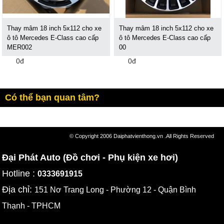
Thay mâm 18 inch 5x112 cho xe
Thay mâm 18 inch 5x112 cho xe
ô tô Mercedes E-Class cao cấp
ô tô Mercedes E-Class cao cấp
MER002
00
0đ
0đ
Có thể bạn quan tâm?
© Copyright 2006 Daiphatvienthong.vn .All Rights Reserved
Đại Phát Auto (Đồ chơi - Phụ kiện xe hơi)
Hotline :
0333691915
Địa chỉ:
151 Nơ Trang Long - Phường 12 - Quận Bình
Thạnh - TPHCM