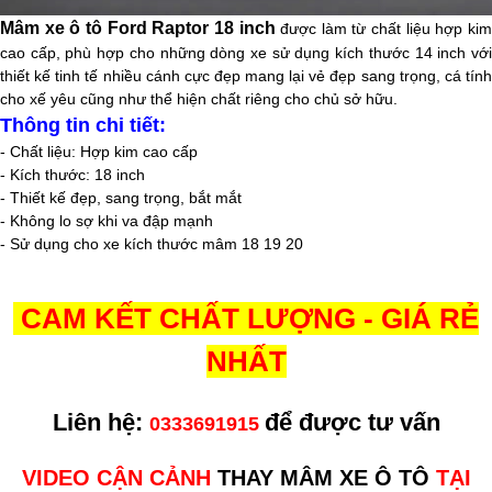
Mâm xe ô tô
Ford Raptor
18 inch
được làm từ chất liệu hợp ki
cao cấp, phù hợp cho những dòng xe sử dụng kích thước 14
inch
vớ
thiết kế tinh tế nhiều cánh cực đẹp mang lại vẻ đẹp sang trọng, cá tính
cho xế yêu cũng như thể hiện chất riêng cho chủ sở hữu.
Thông tin chi tiết:
- Chất liệu: Hợp kim cao cấp
- Kích thước: 18 inch
- Thiết kế đẹp, sang trọng, bắt mắt
- Không lo sợ khi va đập mạnh
- Sử dụng cho xe kích thước mâm 18 19 20
CAM KẾT CHẤT LƯỢNG - GIÁ RẺ
NHẤT
Liên hệ:
để được tư vấn
0333691915
VIDEO CẬN CẢNH
THAY MÂM XE Ô TÔ
TẠI