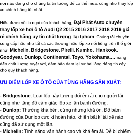
nơi nào đáng cho chúng ta tin tưởng để có thể mua, cũng như thay lốp
xe chính hãng tốt nhất.
Đại Phát Auto chuyên
Hiểu được nỗi lo ngại của khách hàng,
thay lốp xe hơi ô tô Audi Q2 2015 2016 2017 2018 2019 giá
rẻ chính hãng uy tín chất lượng tại tphcm.
Chúng tôi chuyên
cung cấp hầu như tất cả các thương hiệu lốp xe nổi tiếng trên thế giới
Michelin, Bridgestone, Pirelli, Kumho, Hankook,
như:
Goodyear, Dunlop, Continental, Toyo, Yokohama,…
mang
đến chất lượng tuyệt vời, đảm bảo đem lại sự hài lòng đáng tin cậy
cho quý khách hàng.
ƯU ĐIỂM LỐP XE Ô TÔ CỦA TỪNG HÃNG SẢN XUẤT:
-
Bridgestone:
Loại lốp này tương đối êm ái cho người lái
cũng như tăng độ cảm giác lốp xe lăn bánh đường.
-
Dunlop:
Thường khá bền, cứng nhưng khá ồn. Độ bám
đường của Dunlop cực kì hoàn hảo, khiến bất kì tài xế nào
cũng đã sử dụng một lần.
-
Michelin:
Tính năng vận hành cao và khá êm ái. Dễ bị chiếm