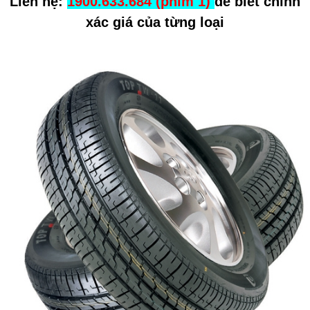
Liên hệ:
1900.633.684 (phím 1)
để biết chính
xác giá của từng loại