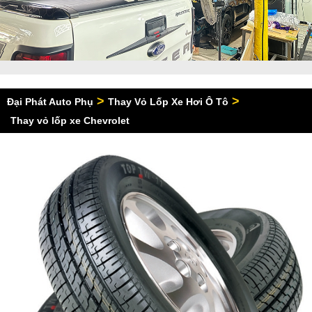
>
>
Đại Phát Auto Phụ
Thay Vỏ Lốp Xe Hơi Ô Tô
Thay vỏ lốp xe Chevrolet