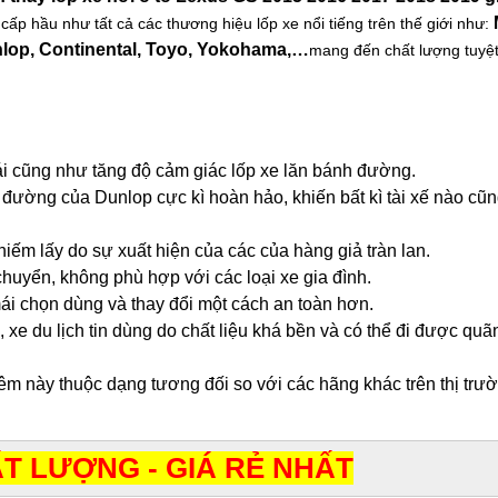
ấp hầu như tất cả các thương hiệu lốp xe nổi tiếng trên thế giới như:
nlop, Continental, Toyo, Yokohama,…
mang đến chất lượng tuyệ
lái cũng như tăng độ cảm giác lốp xe lăn bánh đường.
ường của Dunlop cực kì hoàn hảo, khiến bất kì tài xế nào cũ
iếm lấy do sự xuất hiện của các của hàng giả tràn lan.
huyển, không phù hợp với các loại xe gia đình.
ái chọn dùng và thay đổi một cách an toàn hơn.
i, xe du lịch tin dùng do chất liệu khá bền và có thể đi được q
m này thuộc dạng tương đối so với các hãng khác trên thị trư
T LƯỢNG - GIÁ RẺ NHẤT