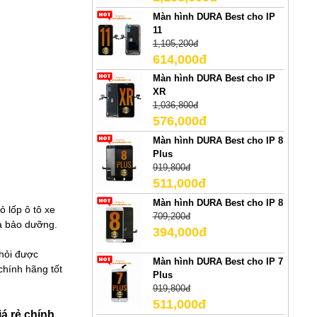
Màn hình DURA Best cho IP
11
1,105,200đ
614,000đ
Màn hình DURA Best cho IP
XR
1,036,800đ
576,000đ
Màn hình DURA Best cho IP 8
Plus
919,800đ
511,000đ
Màn hình DURA Best cho IP 8
ỏ lốp ô tô xe
709,200đ
và bảo dưỡng.
394,000đ
 hỏi được
Màn hình DURA Best cho IP 7
chính hãng tốt
Plus
919,800đ
511,000đ
á rẻ chính