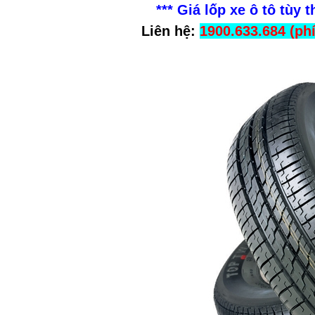
*** Giá lốp xe ô tô tùy
Liên hệ:
1900.633.684 (ph