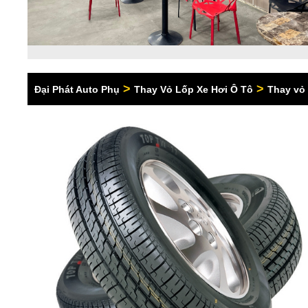
>
>
Đại Phát Auto Phụ
Thay Vỏ Lốp Xe Hơi Ô Tô
Thay vỏ