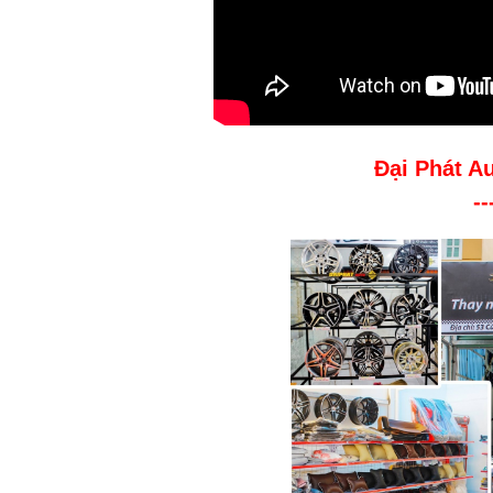
Đại Phát A
--