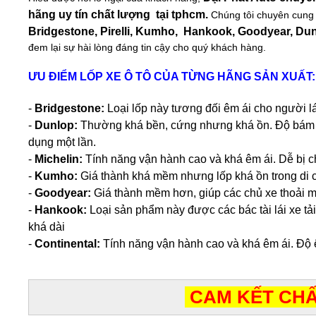
hãng uy tín chất lượng tại tphcm.
Chúng tôi chuyên cung c
Bridgestone, Pirelli, Kumho, Hankook, Goodyear, Du
đem lại sự hài lòng đáng tin cậy cho quý khách hàng.
ƯU ĐIỂM LỐP XE Ô TÔ CỦA TỪNG HÃNG SẢN XUẤT:
-
Bridgestone:
Loại lốp này tương đối êm ái cho người 
-
Dunlop:
Thường khá bền, cứng nhưng khá ồn. Độ bám đ
dụng một lần.
-
Michelin:
Tính năng vận hành cao và khá êm ái. Dễ bị ch
-
Kumho:
Giá thành khá mềm nhưng lốp khá ồn trong di c
-
Goodyear:
Giá thành mềm hơn, giúp các chủ xe thoải m
-
Hankook:
Loại sản phẩm này được các bác tài lái xe tả
khá dài
-
Continental:
Tính năng vận hành cao và khá êm ái. Độ ê
CAM KẾT CHẤ