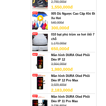
2,790,000đ
1,550,000đ
005 Dù Ngược Cao Cấp Khi Đi
Xe Hơi
540,000đ
300,000đ
010 bạt phủ trùm xe hơi ôtô 7
chỗ
1,170,000đ
650,000đ
Màn hình DURA Oled Phôi
Dẻo IP 12
3,564,000đ
1,980,000đ
Màn hình DURA Oled Phôi
Dẻo IP 12 Pro Max
3,929,400đ
2,183,000đ
Màn hình DURA Oled Phôi
Dẻo IP 11 Pro Max
3,736,800đ