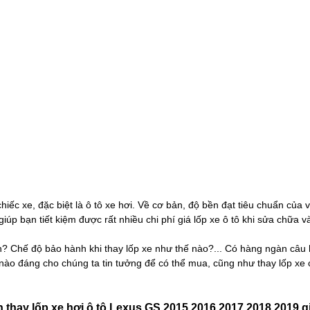
iếc xe, đặc biệt là ô tô xe hơi. Về cơ bản, độ bền đạt tiêu chuẩn của v
giúp bạn tiết kiệm được rất nhiều chi phí giá lốp xe ô tô khi sửa chữa 
ền? Chế độ bảo hành khi thay lốp xe như thế nào?... Có hàng ngàn câu
 nào đáng cho chúng ta tin tưởng để có thể mua, cũng như thay lốp xe 
 thay lốp xe hơi ô tô Lexus GS 2015 2016 2017 2018 2019 gi