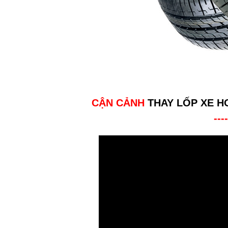
CẬN CẢNH
THAY LỐP XE H
----