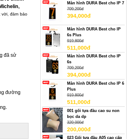
Màn hình DURA Best cho IP 7
Michelin,
709,200đ
t vời, đảm bảo
394,000đ
Màn hình DURA Best cho IP
6s Plus
919,800đ
511,000đ
ng đã sử
Màn hình DURA Best cho IP
6s
709,200đ
394,000đ
Màn hình DURA Best cho IP 6
Plus
uãng đường
919,800đ
511,000đ
ờng.
001 gối tựa đầu cao su non
bọc da dp
320,000đ
200,000đ
023 Gối tựa đầu A05 cao cấp