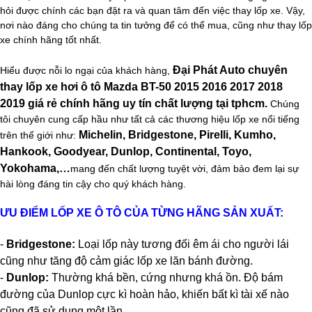
hỏi được chính các bạn đặt ra và quan tâm đến việc thay lốp xe. Vậy,
nơi nào đáng cho chúng ta tin tưởng để có thể mua, cũng như thay lốp
xe chính hãng tốt nhất.
Đại Phát Auto chuyên
Hiểu được nỗi lo ngại của khách hàng,
thay lốp xe hơi ô tô Mazda BT-50 2015 2016 2017 2018
2019 giá rẻ chính hãng uy tín chất lượng tại tphcm.
Chúng
tôi chuyên cung cấp hầu như tất cả các thương hiệu lốp xe nổi tiếng
Michelin, Bridgestone, Pirelli, Kumho,
trên thế giới như:
Hankook, Goodyear, Dunlop, Continental, Toyo,
Yokohama,…
mang đến chất lượng tuyệt vời, đảm bảo đem lại sự
hài lòng đáng tin cậy cho quý khách hàng.
ƯU ĐIỂM LỐP XE Ô TÔ CỦA TỪNG HÃNG SẢN XUẤT:
-
Bridgestone:
Loại lốp này tương đối êm ái cho người lái
cũng như tăng độ cảm giác lốp xe lăn bánh đường.
-
Dunlop:
Thường khá bền, cứng nhưng khá ồn. Độ bám
đường của Dunlop cực kì hoàn hảo, khiến bất kì tài xế nào
cũng đã sử dụng một lần.