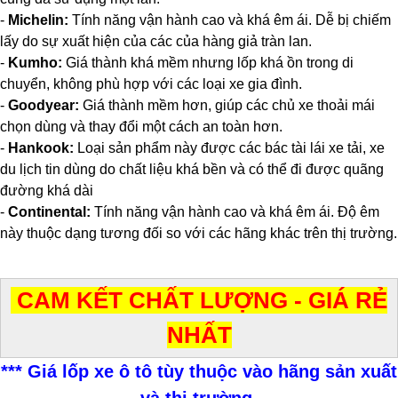
-
Michelin:
Tính năng vận hành cao và khá êm ái. Dễ bị chiếm
lấy do sự xuất hiện của các của hàng giả tràn lan.
-
Kumho:
Giá thành khá mềm nhưng lốp khá ồn trong di
chuyển, không phù hợp với các loại xe gia đình.
-
Goodyear:
Giá thành mềm hơn, giúp các chủ xe thoải mái
chọn dùng và thay đổi một cách an toàn hơn.
-
Hankook:
Loại sản phẩm này được các bác tài lái xe tải, xe
du lịch tin dùng do chất liệu khá bền và có thể đi được quãng
đường khá dài
-
Continental:
Tính năng vận hành cao và khá êm ái. Độ êm
này thuộc dạng tương đối so với các hãng khác trên thị trường.
CAM KẾT CHẤT LƯỢNG - GIÁ RẺ
NHẤT
*** Giá lốp xe ô tô tùy thuộc vào hãng sản xuất
và thị trường.