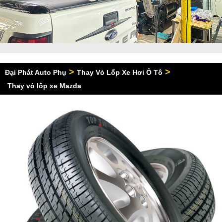
>
>
Đại Phát Auto Phụ
Thay Vỏ Lốp Xe Hơi Ô Tô
Thay vỏ lốp xe Mazda