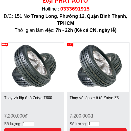
ĐẠI PHÁT AUTO
0333691915
Hotline :
Đ/C:
151 Nơ Trang Long, Phường 12, Quận Bình Thạnh,
TPHCM
Thời gian làm việc:
7h - 22h (K
ể cả CN, ngày lễ)
Thay vỏ lốp ô tô Zotye T800
Thay vỏ lốp xe ô tô Zotye Z3
7,200,000đ
7,200,000đ
Số lượng:
Số lượng: