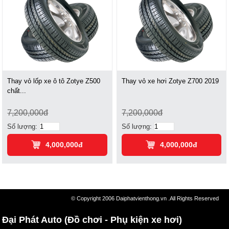
Thay vỏ lốp xe ô tô Zotye Z500
Thay vỏ xe hơi Zotye Z700 2019
chất...
7,200,000đ
7,200,000đ
Số lượng:
Số lượng:
4,000,000đ
4,000,000đ
© Copyright 2006 Daiphatvienthong.vn .All Rights Reserved
Đại Phát Auto (Đồ chơi - Phụ kiện xe hơi)