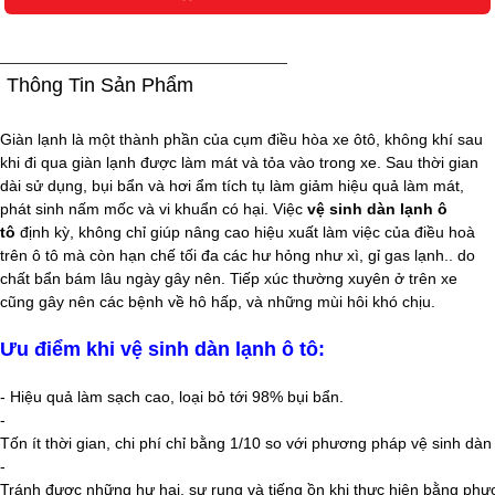
Thông Tin Sản Phẩm
Giàn lạnh là một thành phần của cụm điều hòa xe ôtô, không khí sau
khi đi qua giàn lạnh được làm mát và tỏa vào trong xe. Sau thời gian
dài sử dụng, bụi bẩn và hơi ẩm tích tụ làm giảm hiệu quả làm mát,
phát sinh nấm mốc và vi khuẩn có hại. Việc
vệ sinh dàn lạnh ô
tô
định kỳ, không chỉ giúp nâng cao hiệu xuất làm việc của điều hoà
trên ô tô mà còn hạn chế tối đa các hư hỏng như xì, gỉ gas lạnh.. do
chất bẩn bám lâu ngày gây nên. Tiếp xúc thường xuyên ở trên xe
cũng gây nên các bệnh về hô hấp, và những mùi hôi khó chịu.
Ưu điểm khi vệ sinh dàn lạnh ô tô:
- Hiệu quả làm sạch cao, loại bỏ tới 98% bụi bẩn.
-
Tốn ít thời gian, chi phí chỉ bằng 1/10 so với phương pháp vệ sinh dàn
-
Tránh được những hư hại, sự rung và tiếng ồn khi thực hiện bằng phư