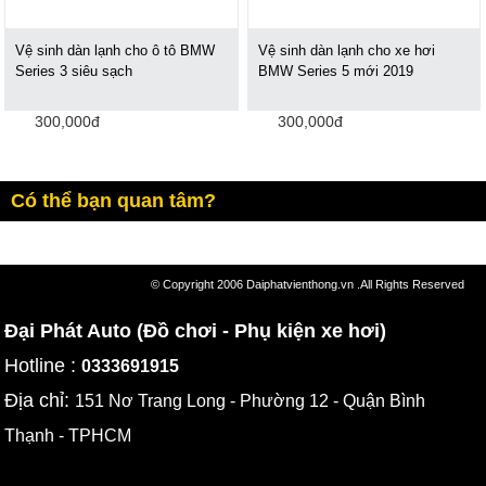
Vệ sinh dàn lạnh cho ô tô BMW
Vệ sinh dàn lạnh cho xe hơi
Series 3 siêu sạch
BMW Series 5 mới 2019
300,000đ
300,000đ
Có thể bạn quan tâm?
© Copyright 2006 Daiphatvienthong.vn .All Rights Reserved
Đại Phát Auto (Đồ chơi - Phụ kiện xe hơi)
Hotline :
0333691915
Địa chỉ:
151 Nơ Trang Long - Phường 12 - Quận Bình
Thạnh - TPHCM