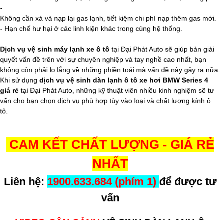
-
Không cần xả và nạp lại gas lạnh, tiết kiệm chi phí nạp thêm gas mới.
- Hạn chế hư hại ở các linh kiện khác trong cùng hệ thống.
Dịch vụ vệ sinh máy lạnh xe ô tô
tại Đại Phát Auto sẽ giúp bản giải
quyết vấn đề trên với sự chuyên nghiệp và tay nghề cao nhất, bạn
không còn phải lo lắng về những phiền toái mà vấn đề này gây ra nữa.
Khi sử dụng
dịch vụ vệ sinh dàn lạnh ô tô xe hơi BMW Series 4
giá rẻ
tại Đại Phát Auto, những kỹ thuật viên nhiều kinh nghiệm sẽ tư
vấn cho bạn chọn dịch vụ phù hợp tùy vào loại và chất lượng kính ô
tô.
CAM KẾT CHẤT LƯỢNG - GIÁ RẺ
NHẤT
Liên hệ:
1900.633.684 (phím 1)
để được tư
vấn