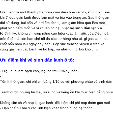
Giàn lạnh là một thành phần của cụm điều hòa xe ôtô, không khí sau
khi đi qua giàn lạnh được làm mát và tỏa vào trong xe. Sau thời gian
dài sử dụng, bụi bẩn và hơi ẩm tích tụ làm giảm hiệu quả làm mát,
phát sinh nấm mốc và vi khuẩn có hại. Việc
vệ sinh dàn lạnh ô
tô
định kỳ, không chỉ giúp nâng cao hiệu xuất làm việc của điều hoà
trên ô tô mà còn hạn chế tối đa các hư hỏng như xì, gỉ gas lạnh.. do
chất bẩn bám lâu ngày gây nên. Tiếp xúc thường xuyên ở trên xe
cũng gây nên các bệnh về hô hấp, và những mùi hôi khó chịu.
Ưu điểm khi vệ sinh dàn lạnh ô tô:
- Hiệu quả làm sạch cao, loại bỏ tới 98% bụi bẩn.
-
Tốn ít thời gian, chi phí chỉ bằng 1/10 so với phương pháp vệ sinh dàn
-
Tránh được những hư hại, sự rung và tiếng ồn khi thực hiện bằng phư
-
Không cần xả và nạp lại gas lạnh, tiết kiệm chi phí nạp thêm gas mới.
- Hạn chế hư hại ở các linh kiện khác trong cùng hệ thống.