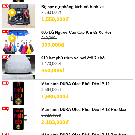
Bộ sạc dự phòng kích nổ bình xe
2,790,000đ
1,550,000đ
005 Dù Ngược Cao Cấp Khi Đi Xe Hơi
540,000đ
300,000đ
010 bạt phủ trùm xe hơi ôtô 7 chỗ
1,170,000đ
650,000đ
Màn hình DURA Oled Phôi Dẻo IP 12
3,564,000đ
1,980,000đ
Màn hình DURA Oled Phôi Dẻo IP 12 Pro Max
3,929,400đ
2,183,000đ