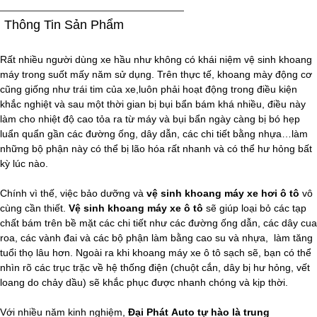
Thông Tin Sản Phẩm
Rất nhiều người dùng xe hầu như không có khái niệm vệ sinh khoang
máy trong suốt mấy năm sử dụng. Trên thực tế, khoang mày động cơ
cũng giống như trái tim của xe,luôn phải hoạt động trong điều kiện
khắc nghiệt và sau một thời gian bị bụi bẩn bám khá nhiều, điều này
làm cho nhiệt độ cao tỏa ra từ máy và bụi bẩn ngày càng bị bó hẹp
luẩn quẩn gần các đường ống, dây dẫn, các chi tiết bằng nhựa…làm
những bộ phận này có thể bị lão hóa rất nhanh và có thể hư hỏng bất
kỳ lúc nào.
Chính vì thế, việc bảo dưỡng và
vệ sinh khoang máy xe hơi ô tô
vô
cùng cần thiết.
Vệ sinh khoang máy xe ô tô
sẽ giúp loại bỏ các tạp
chất bám trên bề mặt các chi tiết như các đường ống dẫn, các dây cua
roa, các vành đai và các bộ phận làm bằng cao su và nhựa, làm tăng
tuổi thọ lâu hơn. Ngoài ra khi khoang máy xe ô tô sạch sẽ, bạn có thể
nhìn rõ các trục trặc về hệ thống điện (chuột cắn, dây bị hư hỏng, vết
loang do chảy dầu) sẽ khắc phục được nhanh chóng và kịp thời.
Với nhiều năm kinh nghiệm,
Đại Phát Auto tự hào là trung