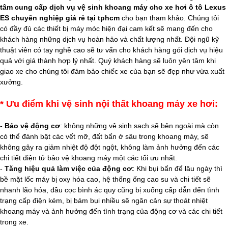
tâm
c
ung cấp dịch vụ vệ sinh khoang máy cho xe hơi ô tô Lexus
ES chuyên nghiệp giá rẻ tại tphcm
cho bạn tham khảo. Chúng tôi
có đầy đủ các thiết bị máy móc hiện đại cam kết sẽ mang đến cho
khách hàng những dịch vụ hoàn hảo và chất lượng nhất. Đội ngũ kỹ
thuật viên có tay nghề cao sẽ tư vấn cho khách hàng gói dịch vụ hiệu
quả với giá thành hợp lý nhất. Quý khách hàng sẽ luôn yên tâm khi
giao xe cho chúng tôi đảm bảo chiếc xe của bạn sẽ đẹp như vừa xuất
xưởng.
* Ưu điểm khi vệ sinh nội thất khoang máy xe hơi:
- Bảo vệ động cơ
: không những vệ sinh sạch sẽ bên ngoài mà còn
có thể đánh bật các vết mỡ, đất bẩn ở sâu trong khoang máy, sẽ
không gây ra giảm nhiệt độ đột ngột, không làm ảnh hưởng đến các
chi tiết điện tử bảo vệ khoang máy một các tối ưu nhất.
-
Tăng hiệu quả làm việc của động cơ:
Khi bụi bẩn để lâu ngày thì
bề mặt lốc máy bị oxy hóa cao, hệ thống ống cao su và chi tiết sẽ
nhanh lão hóa, đầu cọc bình ác quy cũng bị xuống cấp dẫn đến tình
trạng cấp điện kém, bị bám bụi nhiều sẽ ngăn cản sự thoát nhiệt
khoang máy và ảnh hưởng đến tình trạng của động cơ và các chi tiết
trong xe.