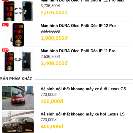
Màn hình DURA Oled Phôi Dẻo IP 11 Pro Max
3,736,800đ
2,076,000đ
Màn hình DURA Oled Phôi Dẻo IP 12 Pro
3,564,000đ
1,980,000đ
Màn hình DURA Oled Phôi Dẻo IP 11 Pro
2,536,200đ
1,409,000đ
SẢN PHẢM KHÁC
Vệ sinh nội thất khoang máy xe ô tô Lexus GS
720,000đ
400,000đ
Vệ sinh nội thất khoang máy xe hơi Lexus LS
720,000đ
400,000đ