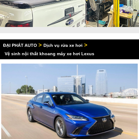
>
>
ĐẠI PHÁT AUTO
Dịch vụ rửa xe hơi
Vệ sinh nội thất khoang máy xe hơi Lexus