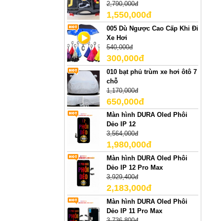
2,790,000đ
1,550,000đ
005 Dù Ngược Cao Cấp Khi Đi
Xe Hơi
540,000đ
300,000đ
010 bạt phủ trùm xe hơi ôtô 7
chỗ
1,170,000đ
650,000đ
Màn hình DURA Oled Phôi
Dẻo IP 12
3,564,000đ
1,980,000đ
Màn hình DURA Oled Phôi
Dẻo IP 12 Pro Max
3,929,400đ
2,183,000đ
Màn hình DURA Oled Phôi
Dẻo IP 11 Pro Max
3,736,800đ