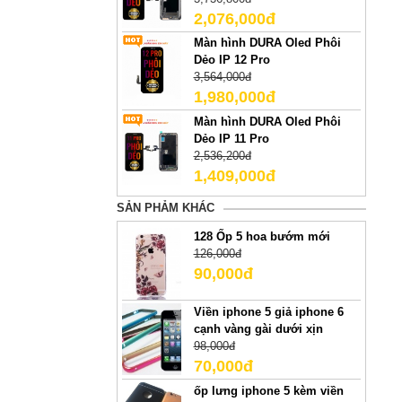
2,076,000đ
Màn hình DURA Oled Phôi
Dẻo IP 12 Pro
3,564,000đ
1,980,000đ
Màn hình DURA Oled Phôi
Dẻo IP 11 Pro
2,536,200đ
1,409,000đ
SẢN PHẢM KHÁC
128 Ốp 5 hoa bướm mới
126,000đ
90,000đ
Viền iphone 5 giả iphone 6
cạnh vàng gài dưới xịn
98,000đ
70,000đ
ốp lưng iphone 5 kèm viền