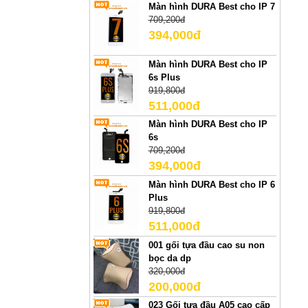
Màn hình DURA Best cho IP 7
709,200đ
394,000đ
Màn hình DURA Best cho IP
6s Plus
919,800đ
511,000đ
Màn hình DURA Best cho IP
6s
709,200đ
394,000đ
Màn hình DURA Best cho IP 6
Plus
919,800đ
511,000đ
001 gối tựa đầu cao su non
bọc da dp
320,000đ
200,000đ
023 Gối tựa đầu A05 cao cấp