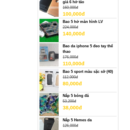
giả 6 hở táo
160,000đ
100,000đ
Bao 5 hở màn hình LV
224,000đ
140,000đ
Bao da iphone 5 đeo tay thể
thao
176,000đ
110,000đ
Bao 5 sport màu sặc sỡ (40)
112,000đ
80,000đ
Nắp 5 bóng đá
53,200đ
38,000đ
Nắp 5 Hemes da
126,000đ