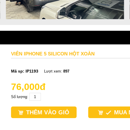
VIÊN IPHONE 5 SILICON HỘT XOÀN
Mã sp:
IP1193
Lượt xem:
897
76,000đ
Số lượng:
THÊM VÀO GIỎ
MUA 