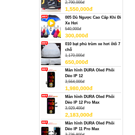
2,790,000đ
1,550,000đ
005 Dù Ngược Cao Cấp Khi Đi
Xe Hơi
540,000đ
300,000đ
010 bạt phủ trùm xe hơi ôtô 7
chỗ
1,170,000đ
650,000đ
Màn hình DURA Oled Phôi
Dẻo IP 12
3,564,000đ
1,980,000đ
Màn hình DURA Oled Phôi
Dẻo IP 12 Pro Max
3,929,400đ
2,183,000đ
Màn hình DURA Oled Phôi
Dẻo IP 11 Pro Max
3,736,800đ