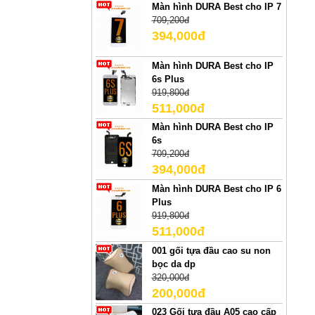
Màn hình DURA Best cho IP 7
709,200đ
394,000đ
Màn hình DURA Best cho IP
6s Plus
919,800đ
511,000đ
Màn hình DURA Best cho IP
6s
709,200đ
394,000đ
Màn hình DURA Best cho IP 6
Plus
919,800đ
511,000đ
001 gối tựa đầu cao su non
bọc da dp
320,000đ
200,000đ
023 Gối tựa đầu A05 cao cấp