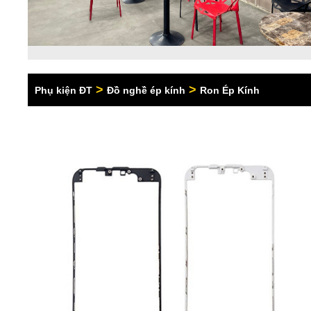
>
>
Phụ kiện ĐT
Đồ nghề ép kính
Ron Ép Kính