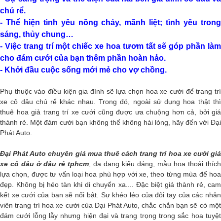
chú rể.
- Thể hiện tình yêu nồng cháy, mãnh liệt; tình yêu trong
sáng, thủy chung…
- Việc trang trí một chiếc xe hoa tươm tất sẽ góp phần làm
cho đám cưới của bạn thêm phần hoàn hảo.
- Khởi đầu cuộc sống mới mẻ cho vợ chồng.
Phụ thuộc vào điều kiện gia đình sẽ lựa chọn hoa xe cưới để trang trí
xe cô dâu chú rể khác nhau. Trong đó, ngoài sử dụng hoa thật thì
thuê hoa giả trang trí xe cưới cũng được ưa chuộng hơn cả, bởi giá
thành rẻ.
Một đám cưới bạn không thể không hài lòng, hãy đến với Đại
Phát Auto.
Đại Phát Auto chuyên giá mua thuê cách trang trí hoa xe cưới giả
xe cô dâu ở đâu rẻ tphcm
, đa dạng kiểu dáng, mẫu hoa thoải thích
lựa chọn, được tư vấn loại hoa phù hợp với xe, theo từng mùa để hoa
đẹp. Không bị héo tàn khi di chuyển xa.... Đặc biệt giá thành rẻ, cam
kết xe cưới của bạn sẽ nổi bật.
Sự khéo léo của đôi tay của các nhân
viên trang trí hoa xe cưới của Đại Phát Auto, chắc chắn bạn sẽ có một
đám cưới lỗng lẫy nhưng hiện đại và trang trọng trong sắc hoa tuyệt