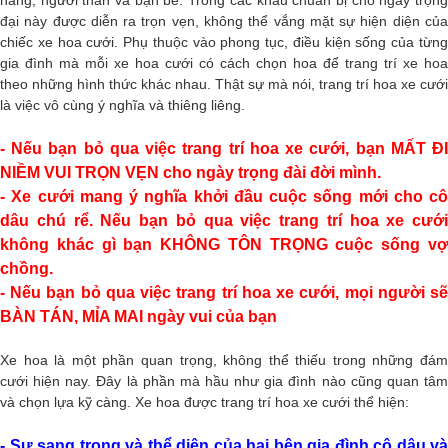
đại này được diễn ra trọn vẹn, không thể vắng mặt sự hiện diện của
chiếc xe hoa cưới. Phụ thuộc vào phong tục, điều kiện sống của từng
gia đình mà mỗi xe hoa cưới có cách chọn hoa để trang trí xe hoa
theo những hình thức khác nhau. Thật sự mà nói, trang trí hoa xe cưới
là việc vô cùng ý nghĩa và thiêng liêng.
- Nếu bạn bỏ qua việc trang trí hoa xe cưới,
bạn MẤT Đ
NIỀM VUI TRỌN VẸN cho ngày trọng đài đời mình.
- Xe cưới mang ý nghĩa khởi đầu cuộc sống mới cho cô
dâu chú rể.
Nếu bạn bỏ qua việc trang trí hoa xe cưới
không khác gì bạn KHÔNG TÔN TRỌNG cuộc sống vợ
chồng.
- Nếu bạn bỏ qua việc trang trí hoa xe cưới, mọi người sẽ
BÀN TÁN, MỈA MAI ngày vui của bạn
Xe hoa là một phần quan trọng, không thể thiếu trong những đám
cưới hiện nay. Đây là phần mà hầu như gia đình nào cũng quan tâm
và chọn lựa kỹ càng. Xe hoa được trang trí hoa xe cưới thể hiện:
- Sự sang trọng và thể diện của hai bên gia đình cô dâu và