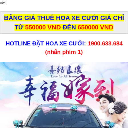
vời.
BẢNG GIÁ THUÊ HOA XE CƯỚI GIÁ CHỈ
TỪ
550000 VND
ĐẾN
650000 VND
HOTLINE ĐẶT HOA XE CƯỚI:
1900.633.684
(nhấn phím 1)