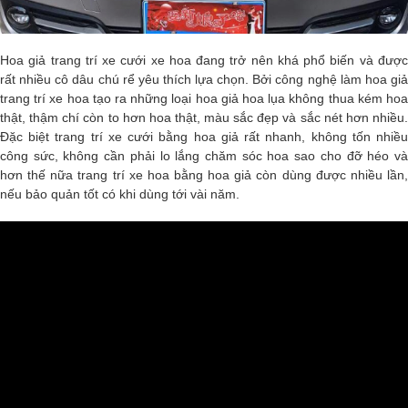
Hoa giả trang trí xe cưới xe hoa đang trở nên khá phổ biến và được
rất nhiều cô dâu chú rể yêu thích lựa chọn. Bởi công nghệ làm hoa giả
trang trí xe hoa tạo ra những loại hoa giả hoa lụa không thua kém hoa
thật, thậm chí còn to hơn hoa thật, màu sắc đẹp và sắc nét hơn nhiều.
Đặc biệt trang trí xe cưới bằng hoa giả rất nhanh, không tốn nhiều
công sức, không cần phải lo lắng chăm sóc hoa sao cho đỡ héo và
hơn thế nữa trang trí xe hoa bằng hoa giả còn dùng được nhiều lần,
nếu bảo quản tốt có khi dùng tới vài năm.