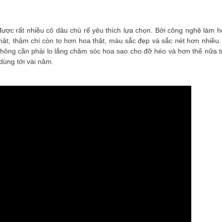
được rất nhiều cô dâu chú rể yêu thích lựa chọn. Bởi công nghệ làm ho
hật, thậm chí còn to hơn hoa thật, màu sắc đẹp và sắc nét hơn nhiều. 
 không cần phải lo lắng chăm sóc hoa sao cho đỡ héo và hơn thế nữa tr
dùng tới vài năm.