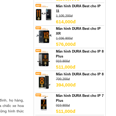
Màn hình DURA Best cho IP
11
1,105,200đ
614,000đ
Màn hình DURA Best cho IP
XR
1,036,800đ
576,000đ
Màn hình DURA Best cho IP 8
Plus
919,800đ
511,000đ
Màn hình DURA Best cho IP 8
709,200đ
394,000đ
Màn hình DURA Best cho IP 7
đình, họ hàng,
Plus
a chiếc xe hoa
919,800đ
511,000đ
hững hình thức