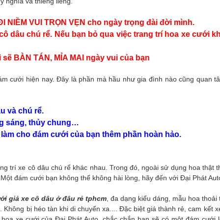
ý nghĩa và thiêng liêng.
I NIỀM VUI TRỌN VẸN cho ngày trọng đài đời mình.
cô dâu chú rể.
Nếu bạn bỏ qua việc trang trí hoa xe cưới k
ời sẽ BÀN TÁN, MỈA MAI ngày vui của bạn
đám cưới hiện nay. Đây là phần mà hầu như gia đình nào cũng quan t
u và chú rể.
ong sáng, thủy chung…
hần làm cho đám cưới của bạn thêm phần hoàn hảo.
ng trí xe cô dâu chú rể khác nhau. Trong đó, ngoài sử dụng hoa thật t
.
Một đám cưới bạn không thể không hài lòng, hãy đến với Đại Phát Aut
ới giả xe cô dâu ở đâu rẻ tphcm
, đa dạng kiểu dáng, mẫu hoa thoải 
Không bị héo tàn khi di chuyển xa.... Đặc biệt giá thành rẻ, cam kết 
rí hoa xe cưới của Đại Phát Auto, chắc chắn bạn sẽ có một đám cưới 