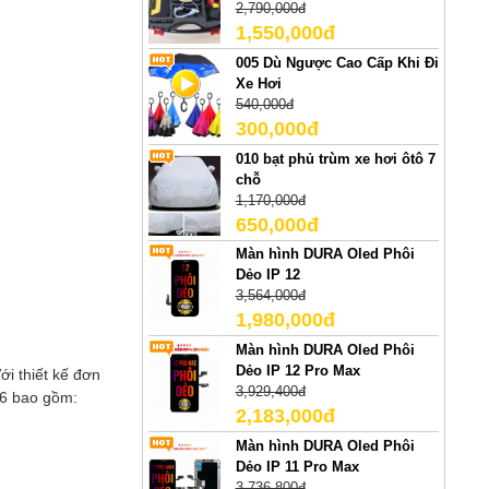
2,790,000đ
1,550,000đ
005 Dù Ngược Cao Cấp Khi Đi
Xe Hơi
540,000đ
300,000đ
010 bạt phủ trùm xe hơi ôtô 7
chỗ
1,170,000đ
650,000đ
Màn hình DURA Oled Phôi
Dẻo IP 12
3,564,000đ
1,980,000đ
Màn hình DURA Oled Phôi
Dẻo IP 12 Pro Max
i thiết kế đơn
3,929,400đ
6
bao gồm:
2,183,000đ
Màn hình DURA Oled Phôi
Dẻo IP 11 Pro Max
3,736,800đ