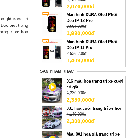
2,076,000đ
Màn hình DURA Oled Phôi
a giả trang trí
Dẻo IP 12 Pro
Đặc biệt trang
3,564,000đ
ang trí xe hoa
1,980,000đ
Màn hình DURA Oled Phôi
Dẻo IP 11 Pro
2,536,200đ
1,409,000đ
SẢN PHẢM KHÁC
016 mẫu hoa trang trí xe cưới
có gấu
4,230,000đ
2,350,000đ
031 hoa cưới trang trí xe hơi
4,140,000đ
2,300,000đ
Mẫu 001 hoa giả trang trí xe