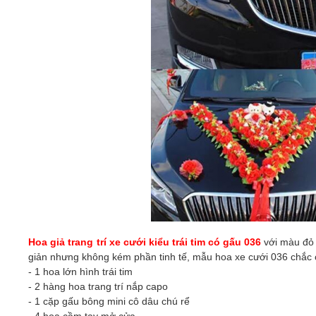
Hoa giả trang trí xe cưới kiểu trái tim có gấu 036
với màu đỏ 
giản nhưng không kém phần tinh tế, mẫu hoa xe cưới
036
chắc 
- 1 hoa lớn hình trái tim
- 2 hàng hoa trang trí nắp capo
- 1 cặp gấu bông mini cô dâu chú rể
- 4 hoa cầm tay mở cửa