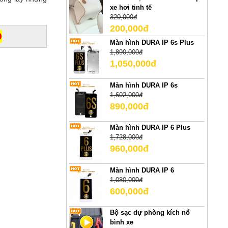
xe hơi tinh tế
320,000đ
200,000đ
D
Màn hình DURA IP 6s Plus
1,890,000đ
1,050,000đ
Màn hình DURA IP 6s
1,602,000đ
890,000đ
Màn hình DURA IP 6 Plus
1,728,000đ
960,000đ
Màn hình DURA IP 6
1,080,000đ
600,000đ
Bộ sạc dự phòng kích nổ
bình xe