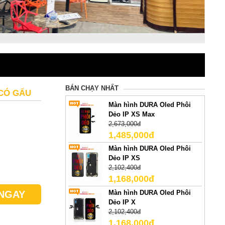
BÁN CHẠY NHẤT
 CÓ GẤU
Màn hình DURA Oled Phôi
Dẻo IP XS Max
2,673,000đ
1,485,000đ
Màn hình DURA Oled Phôi
Dẻo IP XS
2,102,400đ
1,168,000đ
Màn hình DURA Oled Phôi
NGAY
Dẻo IP X
2,102,400đ
1,168,000đ