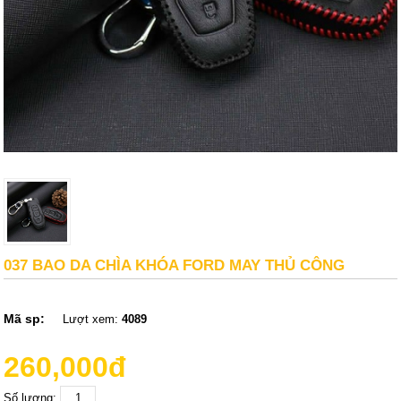
037 BAO DA CHÌA KHÓA FORD MAY THỦ CÔNG
Mã sp:
Lượt xem:
4089
260,000đ
Số lượng: