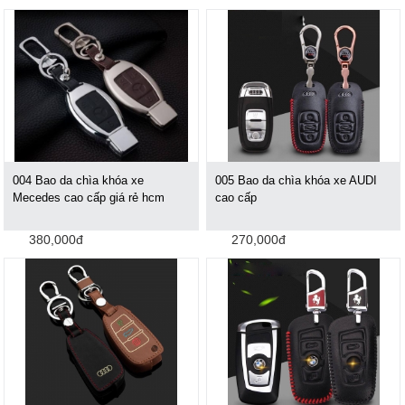
004 Bao da chìa khóa xe
005 Bao da chìa khóa xe AUDI
Mecedes cao cấp giá rẻ hcm
cao cấp
380,000đ
270,000đ