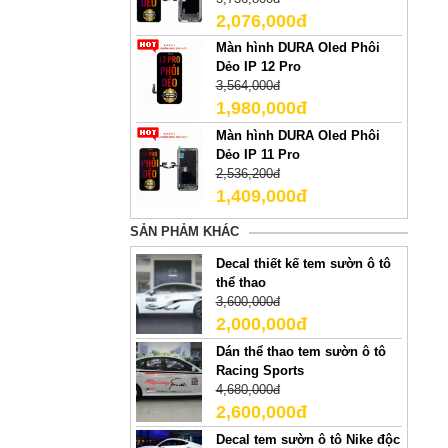
2,076,000đ
Màn hình DURA Oled Phôi
Dẻo IP 12 Pro
3,564,000đ
1,980,000đ
Màn hình DURA Oled Phôi
Dẻo IP 11 Pro
2,536,200đ
1,409,000đ
SẢN PHẢM KHÁC
Decal thiết kế tem sườn ô tô
thể thao
3,600,000đ
2,000,000đ
Dán thể thao tem sườn ô tô
Racing Sports
4,680,000đ
2,600,000đ
Decal tem sườn ô tô Nike độc