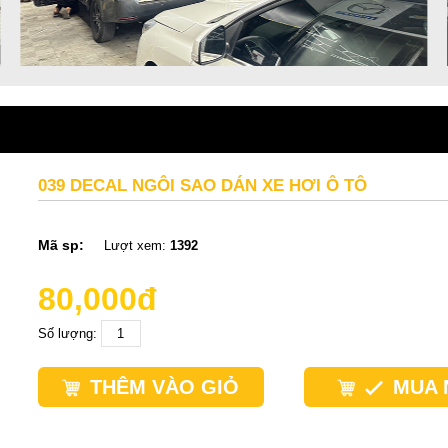
039 DECAL NGÔI SAO DÁN XE HƠI Ô TÔ
Mã sp:
Lượt xem:
1392
80,000đ
Số lượng:
THÊM VÀO GIỎ
MUA 