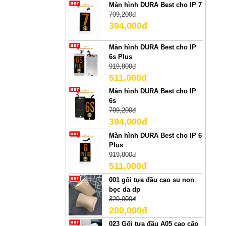
Màn hình DURA Best cho IP 7
709,200đ
394,000đ
Màn hình DURA Best cho IP
6s Plus
919,800đ
511,000đ
Màn hình DURA Best cho IP
6s
709,200đ
394,000đ
Màn hình DURA Best cho IP 6
Plus
919,800đ
511,000đ
001 gối tựa đầu cao su non
bọc da dp
320,000đ
200,000đ
023 Gối tựa đầu A05 cao cấp