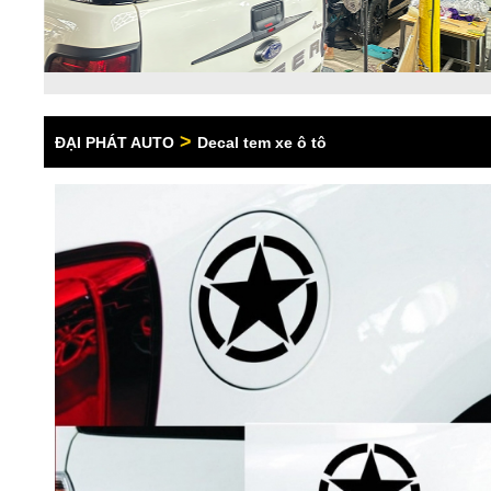
>
ĐẠI PHÁT AUTO
Decal tem xe ô tô