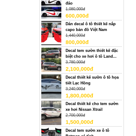
đáo
1,080,000đ
600,000đ
Dán decal ô tô thiết kế nắp
capo bản đồ Việt Nam
1,440,000đ
800,000đ
Decal tem sườn thiết kế đặc
biệt cho xe hơi ô tô Land...
3,780,000đ
2,100,000đ
Decal thiết kế sườn ô tô họa
tiết Lạc Hồng
3,240,000đ
1,800,000đ
Decal thiết kế cho tem sườn
xe hơi Nissan Xtrail
2,700,000đ
1,500,000đ
Decal tem sườn xe ô tô