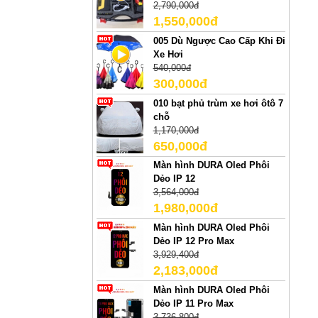
2,790,000đ
1,550,000đ
005 Dù Ngược Cao Cấp Khi Đi
Xe Hơi
540,000đ
300,000đ
010 bạt phủ trùm xe hơi ôtô 7
chỗ
1,170,000đ
650,000đ
Màn hình DURA Oled Phôi
Dẻo IP 12
3,564,000đ
1,980,000đ
Màn hình DURA Oled Phôi
Dẻo IP 12 Pro Max
3,929,400đ
2,183,000đ
Màn hình DURA Oled Phôi
Dẻo IP 11 Pro Max
3,736,800đ