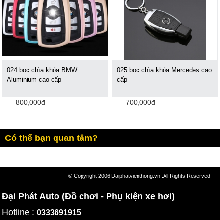
024 bọc chìa khóa BMW
025 bọc chìa khóa Mercedes cao
Aluminium cao cấp
cấp
800,000đ
700,000đ
Có thể bạn quan tâm?
© Copyright 2006 Daiphatvienthong.vn .All Rights Reserved
Đại Phát Auto (Đồ chơi - Phụ kiện xe hơi)
Hotline :
0333691915