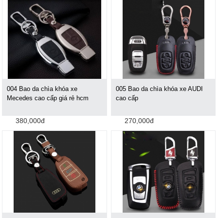
004 Bao da chìa khóa xe
005 Bao da chìa khóa xe AUDI
Mecedes cao cấp giá rẻ hcm
cao cấp
380,000đ
270,000đ