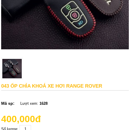
043 ỐP CHÌA KHOÁ XE HƠI RANGE ROVER
Mã sp:
Lượt xem:
1628
400,000đ
Số lượng: