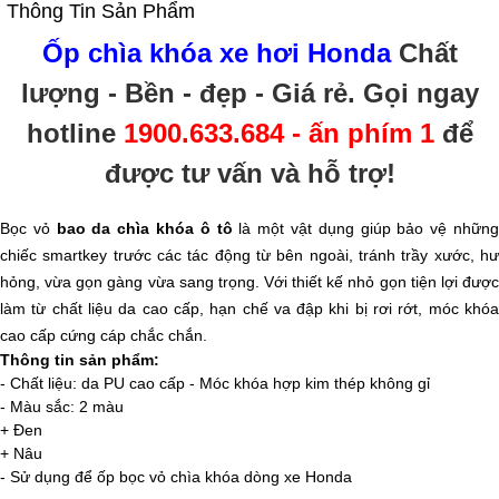
Thông Tin Sản Phẩm
Ốp chìa khóa xe hơi Honda
Chất
lượng - Bền - đẹp - Giá rẻ
. Gọi ngay
hotline
1900.633.684 - ấn phím 1
để
được tư vấn và hỗ trợ!
Bọc vỏ
bao da chìa khóa ô tô
là một vật dụng giúp bảo vệ nhữn
chiếc smartkey trước các tác động từ bên ngoài, tránh trầy xước, hư
hỏng, vừa gọn gàng vừa sang trọng. Với thiết kế nhỏ gọn tiện lợi được
làm từ chất liệu da cao cấp, hạn chế va đập khi bị rơi rớt, móc khóa
cao cấp cứng cáp chắc chắn.
Thông tin sản phẩm:
- Chất liệu: da PU cao cấp - Móc khóa hợp kim thép không gỉ
- Màu sắc: 2 màu
+ Đen
+ Nâu
- Sử dụng để ốp bọc vỏ chìa khóa dòng xe Honda