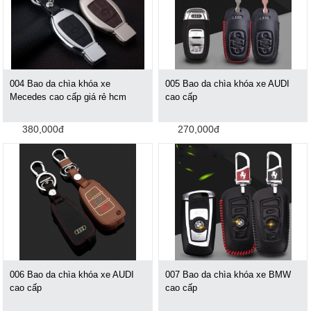
004 Bao da chìa khóa xe
005 Bao da chìa khóa xe AUDI
Mecedes cao cấp giá rẻ hcm
cao cấp
380,000đ
270,000đ
006 Bao da chìa khóa xe AUDI
007 Bao da chìa khóa xe BMW
cao cấp
cao cấp