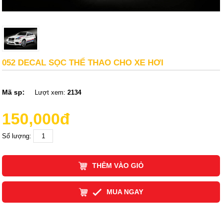
052 DECAL SỌC THỂ THAO CHO XE HƠI
Mã sp:
Lượt xem:
2134
150,000đ
Số lượng:
THÊM VÀO GIỎ
MUA NGAY