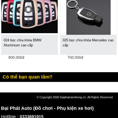
024 bọc chìa khóa BMW
025 bọc chìa khóa Mercedes cao
Aluminium cao cấp
cấp
800,000đ
700,000đ
Có thể bạn quan tâm?
© Copyright 2006 Daiphatvienthong.vn .All Rights Reserved
Đại Phát Auto (Đồ chơi - Phụ kiện xe hơi)
Hotline :
0333691915