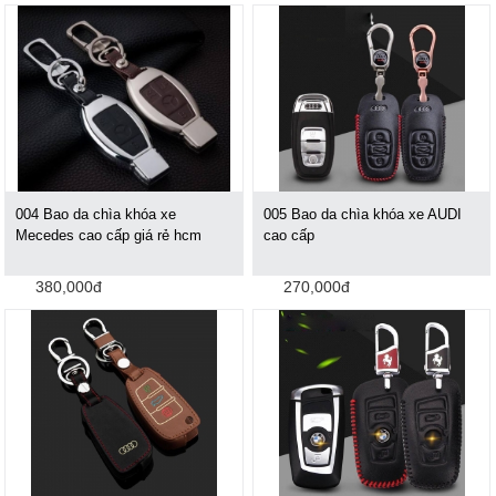
004 Bao da chìa khóa xe
005 Bao da chìa khóa xe AUDI
Mecedes cao cấp giá rẻ hcm
cao cấp
380,000đ
270,000đ