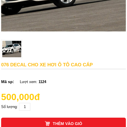
076 DECAL CHO XE HƠI Ô TÔ CAO CẤP
Mã sp:
Lượt xem:
1124
500,000đ
Số lượng:
THÊM VÀO GIỎ