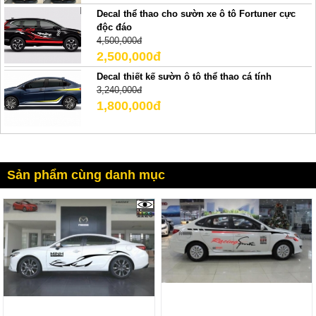
Decal thể thao cho sườn xe ô tô Fortuner cực
độc đáo
4,500,000đ
2,500,000đ
Decal thiết kế sườn ô tô thể thao cá tính
3,240,000đ
1,800,000đ
Sản phẩm cùng danh mục
1123