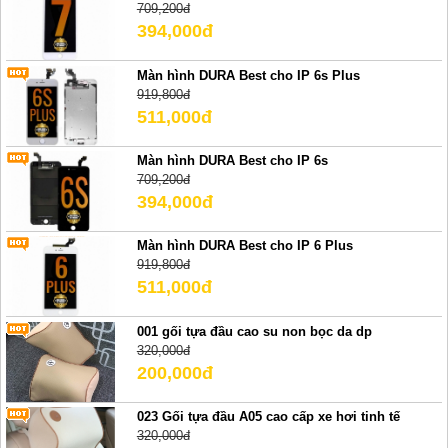
709,200đ
394,000đ
Màn hình DURA Best cho IP 6s Plus
919,800đ
511,000đ
Màn hình DURA Best cho IP 6s
709,200đ
394,000đ
Màn hình DURA Best cho IP 6 Plus
919,800đ
511,000đ
001 gối tựa đầu cao su non bọc da dp
320,000đ
200,000đ
023 Gối tựa đầu A05 cao cấp xe hơi tinh tế
320,000đ