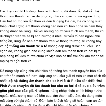
Các loại xe ô tô khi được bán ra thị trường đã được lắp đặt sẵn hệ
thống âm thanh trên xe để phục vụ nhu cầu giải trí của người dùng.
Hầu hết những loa lắp theo xe đều là dạng loa dải, loa có công suất
thấp, chất lượng âm thanh không cao nên khi bạn nghe sẽ cảm thấy
không được hài lòng. Đối với những người yêu thích âm thanh, thì khi
di chuyển trên xe sẽ bị ảnh hưởng ít nhiều từ yếu tố bên ngoài như
tiếng ồn, rung lắc nên âm thanh trên xe thông thường sẽ không hay
và
hệ thống âm thanh xe ô tô
không đáp ứng được nhu cầu. Bên
cạnh đó, không gian nhỏ cũng khiến dàn âm thanh trên xe hơi bị thu
hẹp đáng kể kích thước chưa kể việc khó có thể trải đều âm thanh tới
mọi vị trí ngồi trên xe.
Để nâng cấp cũng như cải thiện hệ thống âm thanh nguyên bản của
xe trở nên mạnh mẽ hơn, đáp ứng nhu cầu giải trí trên xe một cách tốt
nhất,
độ hệ thống âm thanh cho xe hơi ô tô
là điều cần thiết.
Đại
Phát Auto chuyên độ âm thanh loa cho xe hơi ô tô sub siêu trầm
gầm ghế cao cấp giá rẻ tphcm
, hàng nhập khẩu chính hãng nước
ngoài, chất lượng cao, độ bền cao, âm thanh siêu ấm, đa dạng mẫu
mã cùng với giá thành rẻ. Đảm bảo khách hàng sẽ hoàn toàn an tâm
khi đến với chúng tôi. Uy tín là tiêu chí hàng đầu của chúng tôi.