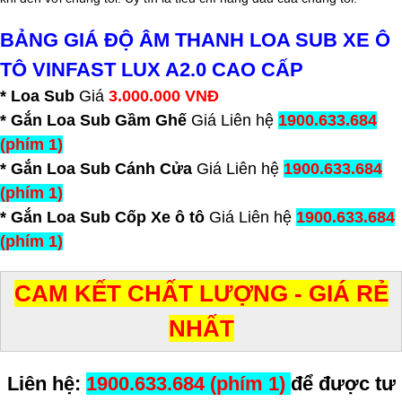
BẢNG GIÁ ĐỘ ÂM THANH LOA SUB XE Ô
TÔ VINFAST LUX A2.0 CAO CẤP
* Loa Sub
Giá
3.000.000 VNĐ
* Gắn Loa Sub Gầm Ghế
Giá Liên hệ
1900.633.684
(phím 1)
* Gắn Loa Sub Cánh Cửa
Giá Liên hệ
1900.633.684
(phím 1)
* Gắn Loa Sub Cốp Xe ô tô
Giá Liên hệ
1900.633.684
(phím 1)
CAM KẾT CHẤT LƯỢNG - GIÁ RẺ
NHẤT
Liên hệ:
1900.633.684 (phím 1)
để được tư