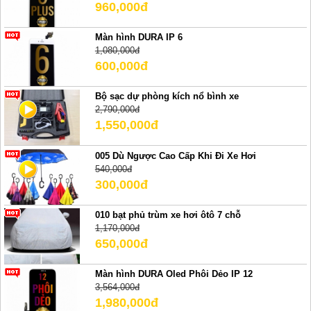
960,000đ
Màn hình DURA IP 6
1,080,000đ
600,000đ
Bộ sạc dự phòng kích nổ bình xe
2,790,000đ
1,550,000đ
005 Dù Ngược Cao Cấp Khi Đi Xe Hơi
540,000đ
300,000đ
010 bạt phủ trùm xe hơi ôtô 7 chỗ
1,170,000đ
650,000đ
Màn hình DURA Oled Phôi Dẻo IP 12
3,564,000đ
1,980,000đ