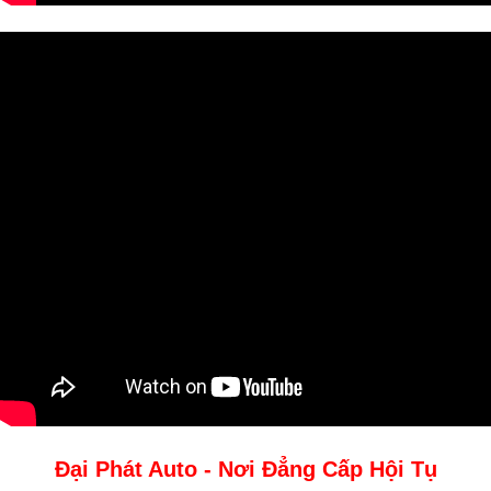
Đại Phát Auto - Nơi Đẳng Cấp Hội Tụ