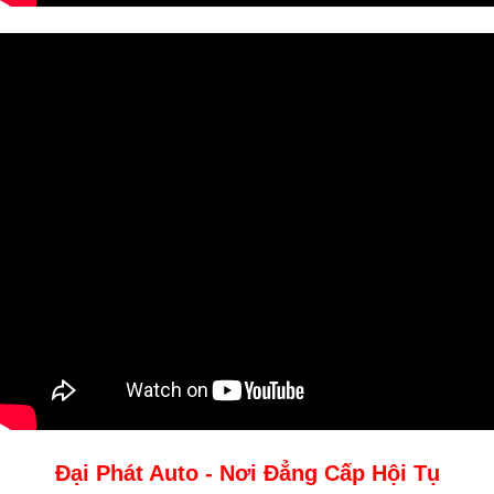
Đại Phát Auto - Nơi Đẳng Cấp Hội Tụ