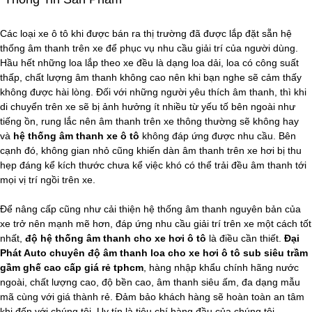
Các loại xe ô tô khi được bán ra thị trường đã được lắp đặt sẵn hệ
thống âm thanh trên xe để phục vụ nhu cầu giải trí của người dùng.
Hầu hết những loa lắp theo xe đều là dạng loa dải, loa có công suất
thấp, chất lượng âm thanh không cao nên khi bạn nghe sẽ cảm thấy
không được hài lòng. Đối với những người yêu thích âm thanh, thì khi
di chuyển trên xe sẽ bị ảnh hưởng ít nhiều từ yếu tố bên ngoài như
tiếng ồn, rung lắc nên âm thanh trên xe thông thường sẽ không hay
và
hệ thống âm thanh xe ô tô
không đáp ứng được nhu cầu. Bên
cạnh đó, không gian nhỏ cũng khiến dàn âm thanh trên xe hơi bị thu
hẹp đáng kể kích thước chưa kể việc khó có thể trải đều âm thanh tới
mọi vị trí ngồi trên xe.
Để nâng cấp cũng như cải thiện hệ thống âm thanh nguyên bản của
xe trở nên mạnh mẽ hơn, đáp ứng nhu cầu giải trí trên xe một cách tốt
nhất,
độ hệ thống âm thanh cho xe hơi ô tô
là điều cần thiết.
Đại
Phát Auto chuyên độ âm thanh loa cho xe hơi ô tô sub siêu trầm
gầm ghế cao cấp giá rẻ tphcm
, hàng nhập khẩu chính hãng nước
ngoài, chất lượng cao, độ bền cao, âm thanh siêu ấm, đa dạng mẫu
mã cùng với giá thành rẻ. Đảm bảo khách hàng sẽ hoàn toàn an tâm
khi đến với chúng tôi. Uy tín là tiêu chí hàng đầu của chúng tôi.