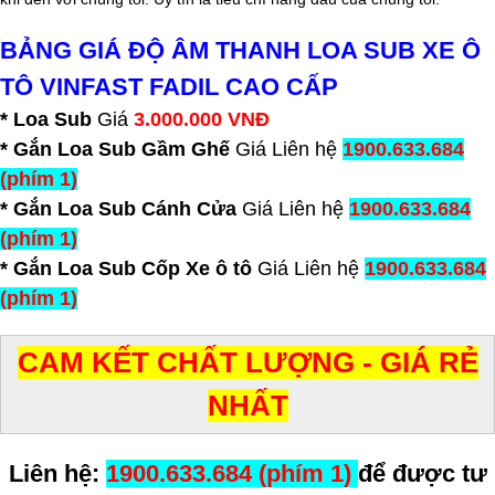
BẢNG GIÁ ĐỘ ÂM THANH LOA SUB XE Ô
TÔ VINFAST FADIL CAO CẤP
* Loa Sub
Giá
3.000.000 VNĐ
* Gắn Loa Sub Gầm Ghế
Giá Liên hệ
1900.633.684
(phím 1)
* Gắn Loa Sub Cánh Cửa
Giá Liên hệ
1900.633.684
(phím 1)
* Gắn Loa Sub Cốp Xe ô tô
Giá Liên hệ
1900.633.684
(phím 1)
CAM KẾT CHẤT LƯỢNG - GIÁ RẺ
NHẤT
Liên hệ:
1900.633.684 (phím 1)
để được tư