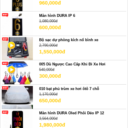
960,000đ
Màn hình DURA IP 6
1,080,000đ
600,000đ
Bộ sạc dự phòng kích nổ bình xe
2,790,000đ
1,550,000đ
005 Dù Ngược Cao Cấp Khi Đi Xe Hơi
540,000đ
300,000đ
010 bạt phủ trùm xe hơi ôtô 7 chỗ
1,170,000đ
650,000đ
Màn hình DURA Oled Phôi Dẻo IP 12
3,564,000đ
1,980,000đ