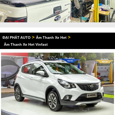
>
>
ĐẠI PHÁT AUTO
Âm Thanh Xe Hơi
Âm Thanh Xe Hơi Vinfast