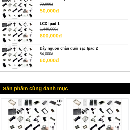
70,000đ
50,000đ
LCD Ipad 1
1,440,000đ
800,000đ
Dây nguồn chân đuôi sạc Ipad 2
84,000đ
60,000đ
Sản phẩm cùng danh mục
764