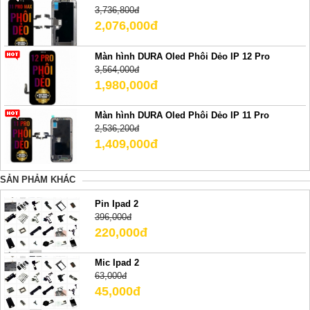
3,736,800đ
2,076,000đ
Màn hình DURA Oled Phôi Dẻo IP 12 Pro
3,564,000đ
1,980,000đ
Màn hình DURA Oled Phôi Dẻo IP 11 Pro
2,536,200đ
1,409,000đ
SẢN PHẢM KHÁC
Pin Ipad 2
396,000đ
220,000đ
Mic Ipad 2
63,000đ
45,000đ