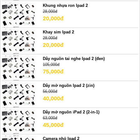
Khung nhựa ron Ipad 2
28,000đ
20,000đ
Khay sim Ipad 2
28,000đ
20,000đ
Dây nguồn tai nghe Ipad 2 (đen)
105,000đ
75,000đ
Dây mở nguồn Ipad 2 (zin)
56,000đ
40,000đ
Dây mở nguồn iPad 2 (2-in-1)
63,000đ
45,000đ
Camera nhỏ Ipad 2