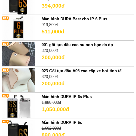
394,000đ
Màn hình DURA Best cho IP 6 Plus
919,800đ
511,000đ
001 gối tựa đầu cao su non bọc da dp
320,000đ
200,000đ
023 Gối tựa đầu A05 cao cấp xe hơi tinh tế
320,000đ
200,000đ
Màn hình DURA IP 6s Plus
1,890,000đ
1,050,000đ
Màn hình DURA IP 6s
1,602,000đ
890,000đ