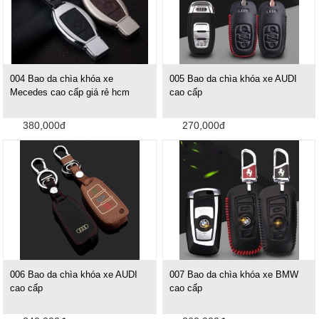
004 Bao da chìa khóa xe
005 Bao da chìa khóa xe AUDI
Mecedes cao cấp giá rẻ hcm
cao cấp
380,000đ
270,000đ
006 Bao da chìa khóa xe AUDI
007 Bao da chìa khóa xe BMW
cao cấp
cao cấp