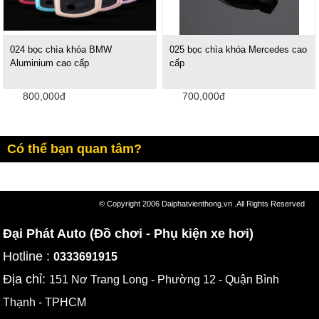
024 bọc chìa khóa BMW
025 bọc chìa khóa Mercedes cao
Aluminium cao cấp
cấp
800,000đ
700,000đ
Có thể bạn quan tâm?
© Copyright 2006 Daiphatvienthong.vn .All Rights Reserved
Đại Phát Auto (Đồ chơi - Phụ kiện xe hơi)
Hotline :
0333691915
Địa chỉ:
151 Nơ Trang Long - Phường 12 - Quận Bình
Thạnh - TPHCM