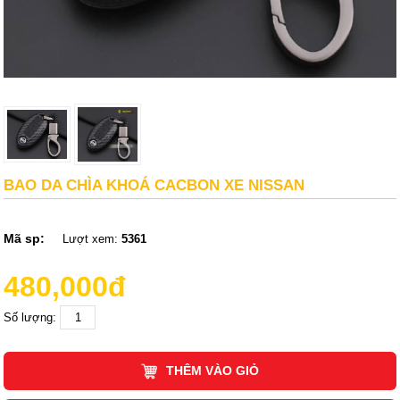
BAO DA CHÌA KHOÁ CACBON XE NISSAN
Mã sp:
Lượt xem:
5361
480,000đ
Số lượng:
THÊM VÀO GIỎ