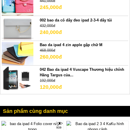
441,000đ
245,000đ
002 bao da có dây đeo ipad 2-3-4 dây túi
432,000đ
240,000đ
Bao da ipad 4 zin apple gập chữ M
468,000đ
260,000đ
042 Bao da ipad 4 Vuscape Thương hiệu chính
Hãng Targus của...
192,000đ
120,000đ
Sản phẩm cùng danh mục
939