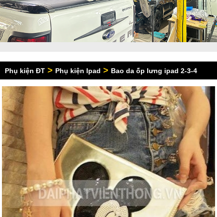
>
>
Phụ kiện ĐT
Phụ kiện Ipad
Bao da ốp lưng ipad 2-3-4