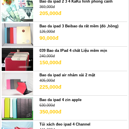
Bao da ipad 2 3 4 KaKu hình phong cảnh
369,000đ
205,000đ
Bao da ipad 3 Beibao da rất mềm (đỏ ,hồng)
126,000đ
90,000đ
039 Bao da IPad 4 chất Liệu mềm mịn
240,000đ
150,000đ
Bao da ipad air nhám xài 2 mặt
405,000đ
225,000đ
Bao da ipad 4 zin apple
630,000đ
350,000đ
Túi xách đeo ipad 4 Channel