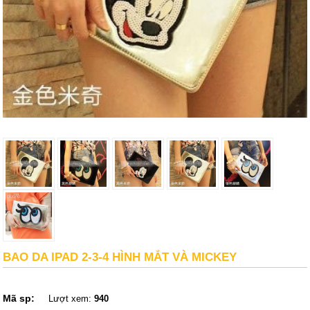
BAO DA IPAD 2-3-4 HÌNH MẮT VÀ MICKEY
Mã sp:
Lượt xem:
940