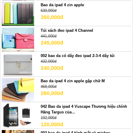
Bao da ipad 4 zin apple
630,000đ
350,000đ
Túi xách đeo ipad 4 Channel
441,000đ
245,000đ
002 bao da có dây đeo ipad 2-3-4 dây túi
432,000đ
240,000đ
Bao da ipad 4 zin apple gập chữ M
468,000đ
260,000đ
042 Bao da ipad 4 Vuscape Thương hiệu chính
Hãng Targus của...
192,000đ
120,000đ
003 bao da ipad 4 hình mắt và mickey