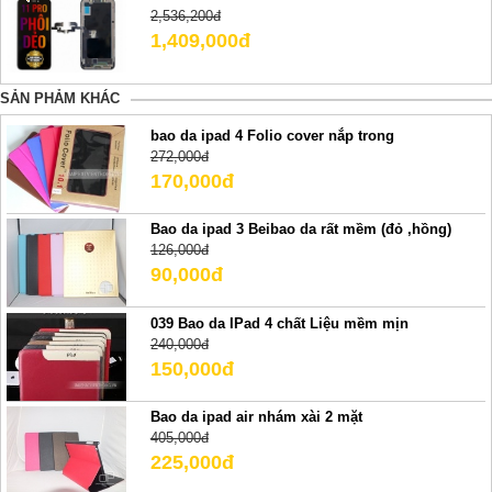
2,536,200đ
1,409,000đ
SẢN PHẢM KHÁC
bao da ipad 4 Folio cover nắp trong
272,000đ
170,000đ
Bao da ipad 3 Beibao da rất mềm (đỏ ,hồng)
126,000đ
90,000đ
039 Bao da IPad 4 chất Liệu mềm mịn
240,000đ
150,000đ
Bao da ipad air nhám xài 2 mặt
405,000đ
225,000đ