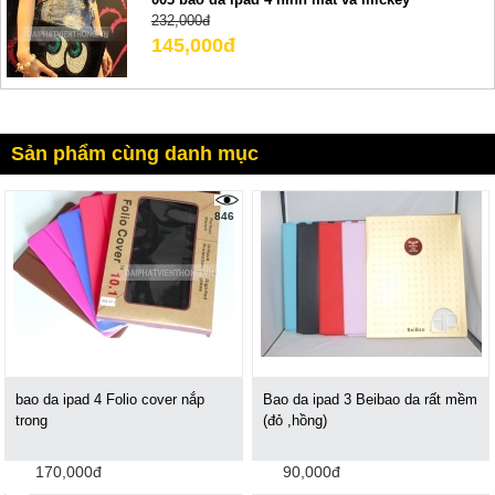
232,000đ
145,000đ
Sản phẩm cùng danh mục
846
bao da ipad 4 Folio cover nắp
Bao da ipad 3 Beibao da rất mềm
trong
(đỏ ,hồng)
170,000đ
90,000đ