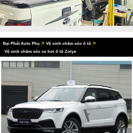
>
>
Đại Phát Auto Phụ
Vệ sinh chăm sóc ô tô
Vệ sinh chăm sóc xe hơi ô tô Zotye