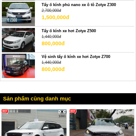
Tẩy ố kính phủ nano xe ô tô Zotye Z300
2,700,000đ
1,500,000đ
Tẩy ố kính xe hơi Zotye Z500
1,440,000đ
800,000đ
Vệ sinh tẩy ố kính xe hơi Zotye Z700
1,440,000đ
800,000đ
Sản phẩm cùng danh mục
1081