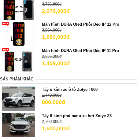
3,736,800đ
2,076,000đ
Màn hình DURA Oled Phôi Dẻo IP 12 Pro
3,564,000đ
1,980,000đ
Màn hình DURA Oled Phôi Dẻo IP 11 Pro
2,536,200đ
1,409,000đ
SẢN PHẢM KHÁC
Tẩy ố kính xe ô tô Zotye T800
1,440,000đ
800,000đ
Tẩy ố kính phủ nano xe hơi Zotye Z3
2,700,000đ
1,500,000đ