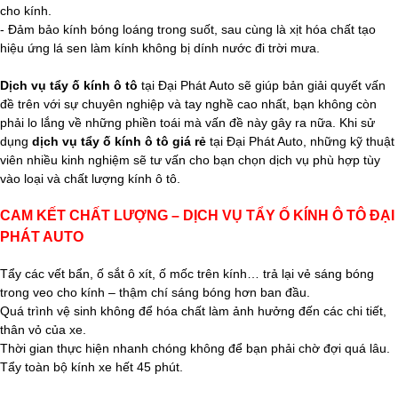
cho kính.
- Đảm bảo kính bóng loáng trong suốt, sau cùng là xịt hóa chất tạo
hiệu ứng lá sen làm kính không bị dính nước đi trời mưa.
Dịch vụ tẩy ố kính ô tô
tại Đại Phát Auto sẽ giúp bản giải quyết vấn
đề trên với sự chuyên nghiệp và tay nghề cao nhất, bạn không còn
phải lo lắng về những phiền toái mà vấn đề này gây ra nữa. Khi sử
dụng
dịch vụ tẩy ố kính ô tô giá rẻ
tại Đại Phát Auto, những kỹ thuật
viên nhiều kinh nghiệm sẽ tư vấn cho bạn chọn dịch vụ phù hợp tùy
vào loại và chất lượng kính ô tô.
CAM KẾT CHẤT LƯỢNG – DỊCH VỤ TẨY Ố KÍNH Ô TÔ ĐẠI
PHÁT AUTO
Tẩy các vết bẩn, ố sắt ô xít, ố mốc trên kính… trả lại vẻ sáng bóng
trong veo cho kính – thậm chí sáng bóng hơn ban đầu.
Quá trình vệ sinh không để hóa chất làm ảnh hưởng đến các chi tiết,
thân vỏ của xe.
Thời gian thực hiện nhanh chóng không để bạn phải chờ đợi quá lâu.
Tẩy toàn bộ kính xe hết 45 phút.