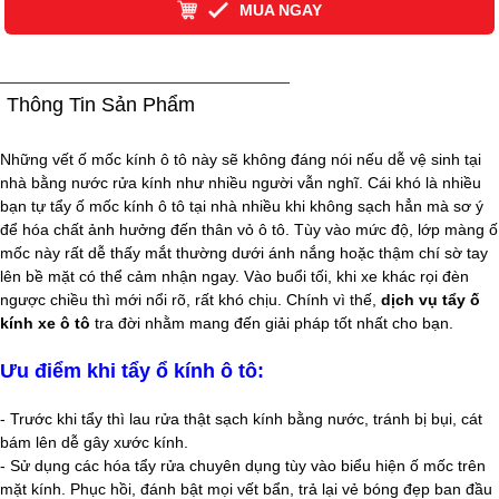
MUA NGAY
Thông Tin Sản Phẩm
Những vết ố mốc kính ô tô này sẽ không đáng nói nếu dễ vệ sinh tại
nhà bằng nước rửa kính như nhiều người vẫn nghĩ. Cái khó là nhiều
bạn tự tẩy ố mốc kính ô tô tại nhà nhiều khi không sạch hẳn mà sơ ý
để hóa chất ảnh hưởng đến thân vỏ ô tô. Tùy vào mức độ, lớp màng ố
mốc này rất dễ thấy mắt thường dưới ánh nắng hoặc thậm chí sờ tay
lên bề mặt có thể cảm nhận ngay. Vào buổi tối, khi xe khác rọi đèn
ngược chiều thì mới nổi rõ, rất khó chịu. Chính vì thế,
dịch vụ tẩy ố
kính xe ô tô
tra đời nhằm mang đến giải pháp tốt nhất cho bạn.
Ưu điểm khi tẩy ổ kính ô tô:
- Trước khi tẩy thì lau rửa thật sạch kính bằng nước, tránh bị bụi, cát
bám lên dễ gây xước kính.
- Sử dụng các hóa tẩy rửa chuyên dụng tùy vào biểu hiện ố mốc trên
mặt kính. Phục hồi, đánh bật mọi vết bẩn, trả lại vẻ bóng đẹp ban đầu