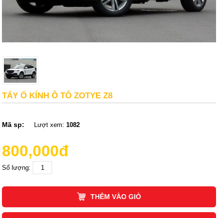
TẨY Ố KÍNH Ô TÔ ZOTYE Z8
Mã sp:
Lượt xem:
1082
800,000đ
Số lượng:
THÊM VÀO GIỎ