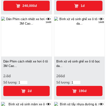
240,000đ
1đ
1449
1449
Dán Phim cách nhiệt xe hơi ô tô
Bình xịt vệ sinh ghế xe ô tô bọc
3M Cao...
da...
2.8đ
266đ
Số lượng:
Số lượng:
2đ
190đ