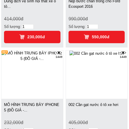
Dung dịch vệ sinh nội thất xe ô
Nẹp bước chân trong cho Ford
tô...
Ecosport 2016
414,000đ
990,000đ
Số lượng:
Số lượng:
230,000đ
550,000đ
1449
1449
MÔ HÌNH TRƯNG BÀY IPHONE
002 Cần gạt nước ô tô xe hơi
5 (ĐỒ GIẢ -...
232,000đ
405,000đ