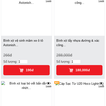
1449
1449
Bình xịt vệ sinh mâm xe ô tô
Bình xịt tẩy nhựa đường & xác
Astonish...
công...
266đ
288,000đ
Số lượng:
Số lượng:
190đ
180,000đ
1449
1449