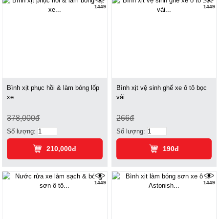
1449
1449
Bình xịt phục hồi & làm bóng lốp
Bình xịt vệ sinh ghế xe ô tô bọc
xe...
vải...
378,000đ
266đ
Số lượng:
Số lượng:
210,000đ
190đ
1449
1449