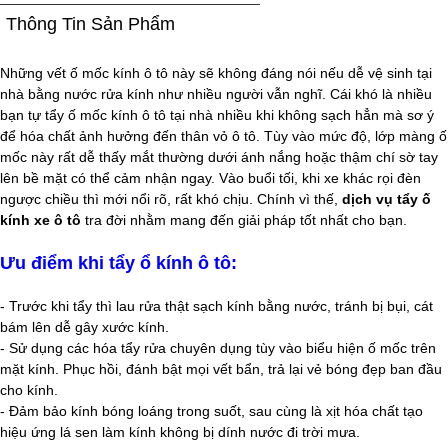
Thông Tin Sản Phẩm
Những vết ố mốc kính ô tô này sẽ không đáng nói nếu dễ vệ sinh tại
nhà bằng nước rửa kính như nhiều người vẫn nghĩ. Cái khó là nhiều
bạn tự tẩy ố mốc kính ô tô tại nhà nhiều khi không sạch hẳn mà sơ ý
để hóa chất ảnh hưởng đến thân vỏ ô tô. Tùy vào mức độ, lớp màng ố
mốc này rất dễ thấy mắt thường dưới ánh nắng hoặc thậm chí sờ tay
lên bề mặt có thể cảm nhận ngay. Vào buổi tối, khi xe khác rọi đèn
ngược chiều thì mới nổi rõ, rất khó chịu. Chính vì thế,
dịch vụ tẩy ố
kính xe ô tô
tra đời nhằm mang đến giải pháp tốt nhất cho bạn.
Ưu điểm khi tẩy ổ kính ô tô:
- Trước khi tẩy thì lau rửa thật sạch kính bằng nước, tránh bị bụi, cát
bám lên dễ gây xước kính.
- Sử dụng các hóa tẩy rửa chuyên dụng tùy vào biểu hiện ố mốc trên
mặt kính. Phục hồi, đánh bật mọi vết bẩn, trả lại vẻ bóng đẹp ban đầu
cho kính.
- Đảm bảo kính bóng loáng trong suốt, sau cùng là xịt hóa chất tạo
hiệu ứng lá sen làm kính không bị dính nước đi trời mưa.