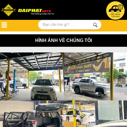
0
HÌNH ẢNH VỀ CHÚNG TÔI