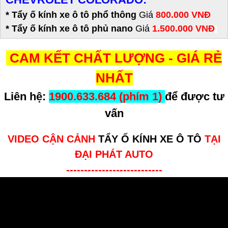
* Tẩy ố kính xe ô tô phổ thông
Giá
800.000 VNĐ
* Tẩy ố kính xe ô tô phủ nano
Giá
1.500.000 VNĐ
CAM KẾT CHẤT LƯỢNG - GIÁ RẺ
NHẤT
Liên hệ:
1900.633.684 (phím 1)
để được tư
vấn
VIDEO CẬN CẢNH
TẨY Ố KÍNH XE Ô TÔ
TẠI
ĐẠI PHÁT AUTO
---------------------------