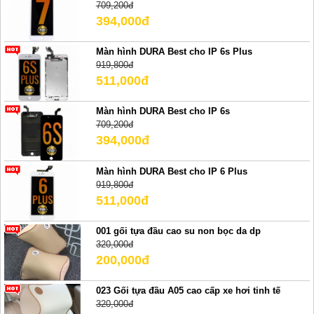
709,200đ
394,000đ
Màn hình DURA Best cho IP 6s Plus
919,800đ
511,000đ
Màn hình DURA Best cho IP 6s
709,200đ
394,000đ
Màn hình DURA Best cho IP 6 Plus
919,800đ
511,000đ
001 gối tựa đầu cao su non bọc da dp
320,000đ
200,000đ
023 Gối tựa đầu A05 cao cấp xe hơi tinh tế
320,000đ