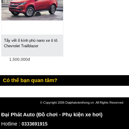
Tẩy vết ố kính phủ nano xe ô tô
Chevrolet Trailblazer
1,500,000đ
Có thể bạn quan tâm?
© Copyright 2006 Daiphatvienthong.vn .All Rights Reserved
Đại Phát Auto (Đồ chơi - Phụ kiện xe hơi)
Hotline :
0333691915