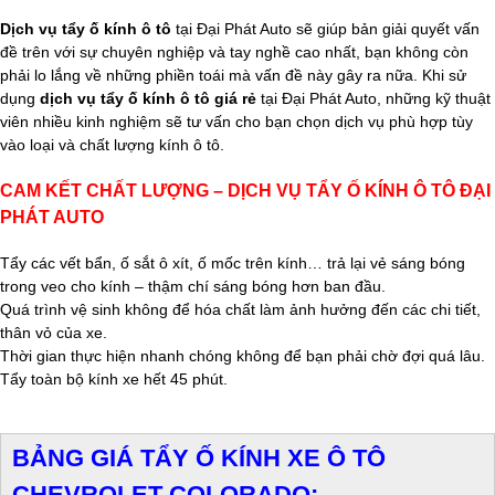
Dịch vụ tẩy ố kính ô tô
tại Đại Phát Auto sẽ giúp bản giải quyết vấn
đề trên với sự chuyên nghiệp và tay nghề cao nhất, bạn không còn
phải lo lắng về những phiền toái mà vấn đề này gây ra nữa. Khi sử
dụng
dịch vụ tẩy ố kính ô tô giá rẻ
tại Đại Phát Auto, những kỹ thuật
viên nhiều kinh nghiệm sẽ tư vấn cho bạn chọn dịch vụ phù hợp tùy
vào loại và chất lượng kính ô tô.
CAM KẾT CHẤT LƯỢNG – DỊCH VỤ TẨY Ố KÍNH Ô TÔ ĐẠI
PHÁT AUTO
Tẩy các vết bẩn, ố sắt ô xít, ố mốc trên kính… trả lại vẻ sáng bóng
trong veo cho kính – thậm chí sáng bóng hơn ban đầu.
Quá trình vệ sinh không để hóa chất làm ảnh hưởng đến các chi tiết,
thân vỏ của xe.
Thời gian thực hiện nhanh chóng không để bạn phải chờ đợi quá lâu.
Tẩy toàn bộ kính xe hết 45 phút.
BẢNG GIÁ TẨY Ố KÍNH XE Ô TÔ
CHEVROLET COLORADO: