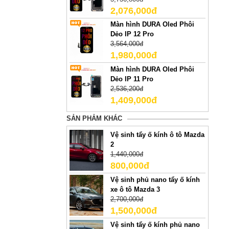
2,076,000đ
Màn hình DURA Oled Phôi
Dẻo IP 12 Pro
3,564,000đ
1,980,000đ
Màn hình DURA Oled Phôi
Dẻo IP 11 Pro
2,536,200đ
1,409,000đ
SẢN PHẢM KHÁC
Vệ sinh tẩy ố kính ô tô Mazda
2
1,440,000đ
800,000đ
Vệ sinh phủ nano tẩy ố kính
xe ô tô Mazda 3
2,700,000đ
1,500,000đ
Vệ sinh tẩy ố kính phủ nano