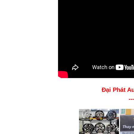
Đại Phát A
--