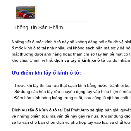
Thông Tin Sản Phẩm
Những vết ố mốc kính ô tô này sẽ không đáng nói nếu dễ vệ sinh
ố mốc kính ô tô tại nhà nhiều khi không sạch hẳn mà sơ ý để h
mắt thường dưới ánh nắng hoặc thậm chí sờ tay lên bề mặt có thể
khó chịu. Chính vì thế,
dịch vụ tẩy ố kính xe ô tô
tra đời nhằm 
Ưu điểm khi tẩy ổ kính ô tô:
- Trước khi tẩy thì lau rửa thật sạch kính bằng nước, tránh bị bụ
- Sử dụng các hóa tẩy rửa chuyên dụng tùy vào biểu hiện ố mốc t
- Đảm bảo kính bóng loáng trong suốt, sau cùng là xịt hóa chất 
Dịch vụ tẩy ố kính ô tô
tại Đại Phát Auto sẽ giúp bản giải quyế
về những phiền toái mà vấn đề này gây ra nữa. Khi sử dụng
dịc
sẽ tư vấn cho bạn chọn dịch vụ phù hợp tùy vào loại và chất lượ