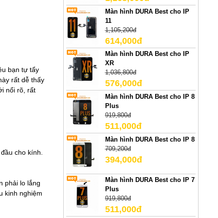
Màn hình DURA Best cho IP
11
1,105,200đ
614,000đ
Màn hình DURA Best cho IP
XR
ều bạn tự tẩy
1,036,800đ
ày rất dễ thấy
576,000đ
 nổi rõ, rất
Màn hình DURA Best cho IP 8
Plus
919,800đ
511,000đ
Màn hình DURA Best cho IP 8
709,200đ
 đầu cho kính.
394,000đ
Màn hình DURA Best cho IP 7
 phải lo lắng
Plus
ều kinh nghiệm
919,800đ
511,000đ