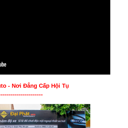
uto - Nơi Đẳng Cấp Hội Tụ
----------------------