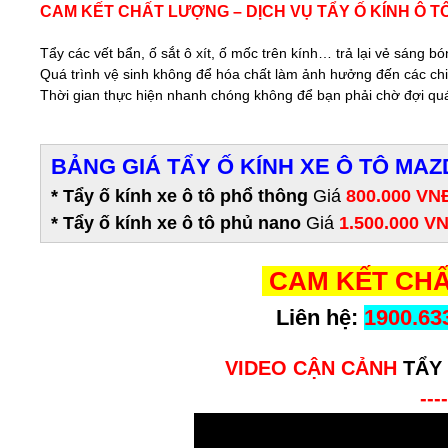
CAM KẾT CHẤT LƯỢNG – DỊCH VỤ TẨY Ố KÍNH Ô T
Tẩy các vết bẩn, ố sắt ô xít, ố mốc trên kính… trả lại vẻ sáng 
Quá trình vệ sinh không để hóa chất làm ảnh hưởng đến các chi t
Thời gian thực hiện nhanh chóng không để bạn phải chờ đợi quá 
BẢNG GIÁ TẨY Ố KÍNH XE Ô TÔ MAZ
* Tẩy ố kính xe ô tô phổ thông
Giá
800.000 VN
* Tẩy ố kính xe ô tô phủ nano
Giá
1.500.000 V
CAM KẾT CHẤ
Liên hệ:
1900.63
VIDEO CẬN CẢNH
TẨY 
----