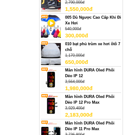
2,790,000đ
1,550,000đ
005 Dù Ngược Cao Cấp Khi Đi
Xe Hơi
540,000đ
300,000đ
010 bạt phủ trùm xe hơi ôtô 7
chỗ
1,170,000đ
650,000đ
Màn hình DURA Oled Phôi
Dẻo IP 12
3,564,000đ
1,980,000đ
Màn hình DURA Oled Phôi
Dẻo IP 12 Pro Max
3,929,400đ
2,183,000đ
Màn hình DURA Oled Phôi
Dẻo IP 11 Pro Max
3,736,800đ