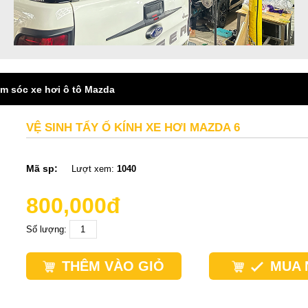
ăm sóc xe hơi ô tô Mazda
VỆ SINH TẨY Ố KÍNH XE HƠI MAZDA 6
Mã sp:
Lượt xem:
1040
800,000đ
Số lượng:
THÊM VÀO GIỎ
MUA 