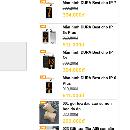
Màn hình DURA Best cho IP 7
709,200đ
394,000đ
Màn hình DURA Best cho IP
6s Plus
919,800đ
511,000đ
Màn hình DURA Best cho IP
6s
709,200đ
394,000đ
Màn hình DURA Best cho IP 6
Plus
919,800đ
511,000đ
001 gối tựa đầu cao su non
bọc da dp
320,000đ
200,000đ
023 Gối tựa đầu A05 cao cấp