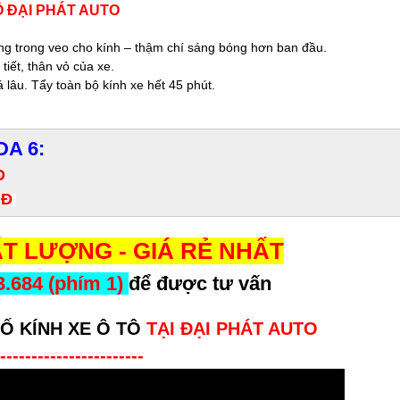
Ô ĐẠI PHÁT AUTO
bóng trong veo cho kính – thậm chí sáng bóng hơn ban đầu.
iết, thân vỏ của xe.
lâu. Tẩy toàn bộ kính xe hết 45 phút.
DA 6:
Đ
NĐ
T LƯỢNG - GIÁ RẺ NHẤT
3.684 (phím 1)
để được tư vấn
Ố KÍNH XE Ô TÔ
TẠI ĐẠI PHÁT AUTO
-----------------------