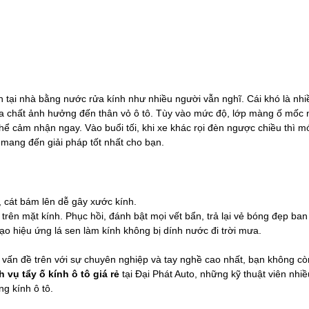
 tại nhà bằng nước rửa kính như nhiều người vẫn nghĩ. Cái khó là nhi
óa chất ảnh hưởng đến thân vỏ ô tô. Tùy vào mức độ, lớp màng ố mốc n
 cảm nhận ngay. Vào buổi tối, khi xe khác rọi đèn ngược chiều thì mới
mang đến giải pháp tốt nhất cho bạn.
i, cát bám lên dễ gây xước kính.
rên mặt kính. Phục hồi, đánh bật mọi vết bẩn, trả lại vẻ bóng đẹp ban
tạo hiệu ứng lá sen làm kính không bị dính nước đi trời mưa.
t vấn đề trên với sự chuyên nghiệp và tay nghề cao nhất, bạn không còn
h vụ tẩy ố kính ô tô giá rẻ
tại Đại Phát Auto, những kỹ thuật viên nhi
ng kính ô tô.