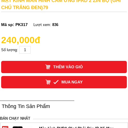
MẶT KÍNH MÀN HÌNH CẢM ỨNG IPAD 2 ZIN BỘ (GHI
CHÚ TRẮNG ĐEN)79
Mã sp:
PK317
Lượt xem:
836
240,000đ
Số lượng:
THÊM VÀO GIỎ
MUA NGAY
Thông Tin Sản Phẩm
BÁN CHẠY NHẤT