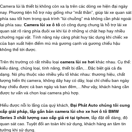
Camera lùi là thiết bị không còn xa lạ trên các dòng xe hiện đại ngày
nay. Phương tiện hỗ trợ này giống như “mắt thần”, giúp lái xe quan sát
phía sau tốt hơn trong quá trình “lùi chuồng” mà không cần phải ngoái
lại phía sau.
Camera lùi xe ô tô
có công dụng chung là hỗ trợ lái xe
quan sát rõ ràng phía đuôi xe khi lùi ở những vị chật hẹp hay nhiều
chướng ngại vật. Tính năng này càng phát huy tác dụng khi chiếc xe
của bạn xuất hiện điểm mù mà gương cạnh và gương chiếu hậu
không thể tới được.
Trên thị trường có rất nhiều loại
camera lùi xe hơi
khác nhau. Cụ thể:
kiểu dáng, chủng loại, tính năng, thiết bị dẫn,…Đặc biệt giá cả đa
dạng. Nó phụ thuộc vào nhiều yếu tố khác nhau: thương hiệu, chất
lượng hiển thị camera, không dây hay có dây, loại chỉ chiếu ban ngày
hay chiếu được cả ban ngày và ban đêm,…Như vậy, khách hàng cần
được tư vấn và chọn loại camera phù hợp.
Hiểu được nỗi lo lắng của quý khách,
Đại Phát Auto chúng tôi cung
cấp giải pháp, lắp gắn bán camera lùi cho xe hơi ô tô BMW
Series 3 chất lượng cao cấp giá rẻ tại tphcm
,
lắp đặt dễ dàng, độ
quan sát cao. Tuyệt đối an toàn khi sử dụng, khách hàng an tâm tin
tưởng khi sử dụng.