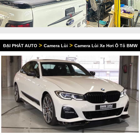
>
>
ĐẠI PHÁT AUTO
Camera Lùi
Camera Lùi Xe Hơi Ô Tô BMW