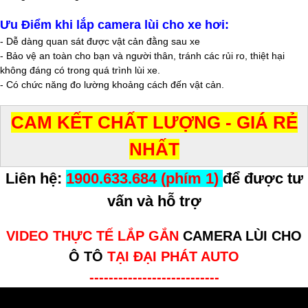
Ưu Điểm khi lắp camera lùi cho xe hơi:
- Dễ dàng quan sát được vật cản đằng sau xe
- Bảo vệ an toàn cho bạn và người thân, tránh các rủi ro, thiệt hại
không đáng có trong quá trình lùi xe.
- Có chức năng đo lường khoảng cách đến vật cản.
CAM KẾT CHẤT LƯỢNG - GIÁ RẺ
NHẤT
Liên hệ:
1900.633.684 (phím 1)
để được tư
vấn và hỗ trợ
VIDEO THỰC TẾ LẮP GẮN
CAMERA LÙI CHO
Ô TÔ
TẠI ĐẠI PHÁT AUTO
---------------------------