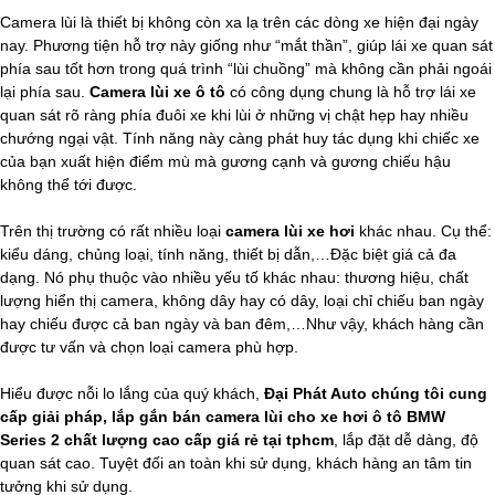
Camera lùi là thiết bị không còn xa lạ trên các dòng xe hiện đại ngày
nay. Phương tiện hỗ trợ này giống như “mắt thần”, giúp lái xe quan sát
phía sau tốt hơn trong quá trình “lùi chuồng” mà không cần phải ngoái
lại phía sau.
Camera lùi xe ô tô
có công dụng chung là hỗ trợ lái xe
quan sát rõ ràng phía đuôi xe khi lùi ở những vị chật hẹp hay nhiều
chướng ngại vật. Tính năng này càng phát huy tác dụng khi chiếc xe
của bạn xuất hiện điểm mù mà gương cạnh và gương chiếu hậu
không thể tới được.
Trên thị trường có rất nhiều loại
camera lùi xe hơi
khác nhau. Cụ thể:
kiểu dáng, chủng loại, tính năng, thiết bị dẫn,…Đặc biệt giá cả đa
dạng. Nó phụ thuộc vào nhiều yếu tố khác nhau: thương hiệu, chất
lượng hiển thị camera, không dây hay có dây, loại chỉ chiếu ban ngày
hay chiếu được cả ban ngày và ban đêm,…Như vậy, khách hàng cần
được tư vấn và chọn loại camera phù hợp.
Hiểu được nỗi lo lắng của quý khách,
Đại Phát Auto chúng tôi cung
cấp giải pháp, lắp gắn bán camera lùi cho xe hơi ô tô BMW
Series 2 chất lượng cao cấp giá rẻ tại tphcm
,
lắp đặt dễ dàng, độ
quan sát cao. Tuyệt đối an toàn khi sử dụng, khách hàng an tâm tin
tưởng khi sử dụng.