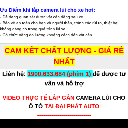
Ưu Điểm khi lắp camera lùi cho xe hơi:
- Dễ dàng quan sát được vật cản đằng sau xe
- Bảo vệ an toàn cho bạn và người thân, tránh các rủi ro, thiệt hại
không đáng có trong quá trình lùi xe.
- Có chức năng đo lường khoảng cách đến vật cản.
CAM KẾT CHẤT LƯỢNG - GIÁ RẺ
NHẤT
Liên hệ:
1900.633.684 (phím 1)
để được tư
vấn và hỗ trợ
VIDEO THỰC TẾ LẮP GẮN
CAMERA LÙI CHO
Ô TÔ
TẠI ĐẠI PHÁT AUTO
---------------------------