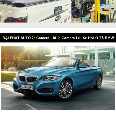
>
>
ĐẠI PHÁT AUTO
Camera Lùi
Camera Lùi Xe Hơi Ô Tô BMW