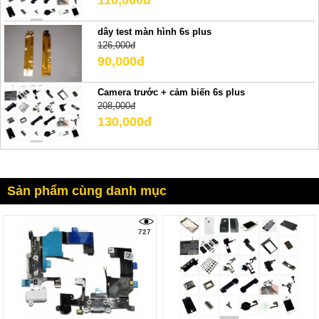
110,000đ
dây test màn hình 6s plus
126,000đ
90,000đ
Camera trước + cảm biến 6s plus
208,000đ
130,000đ
Sản phẩm cùng danh mục
727