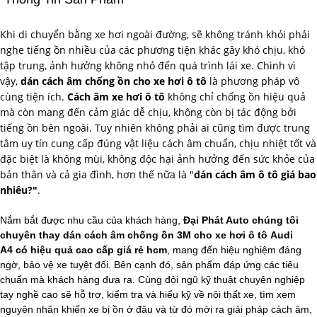
Khi di chuyển bằng xe hơi ngoài đường, sẽ không tránh khỏi phải
nghe tiếng ồn nhiều của các phương tiện khác gây khó chịu, khó
tập trung, ảnh hưởng không nhỏ đến quá trình lái xe. Chình vì
vậy,
dán cách âm chống ồn cho xe hơi ô tô
là phương pháp vô
cùng tiện ích.
Cách âm xe hơi ô tô
không chỉ chống ồn hiệu quả
mà còn mang đến cảm giác dễ chịu, không còn bị tác động bởi
tiếng ồn bên ngoài. Tuy nhiên không phải ai cũng tìm được trung
tâm uy tín cung cấp đúng vật liệu cách âm chuẩn, chịu nhiệt tốt và
đặc biệt là không mùi, không độc hại ảnh hưởng đến sức khỏe của
bản thân và cả gia đình, hơn thế nữa là "
dán cách âm ô tô giá bao
nhiêu?"
.
Nắm bắt được nhu cầu của khách hàng,
Đại Phát Auto chúng tôi
chuyên thay dán cách âm chống ồn 3M cho xe hơi ô tô Audi
A4 có hiệu quả cao cấp giá rẻ​ hcm
, mang đến hiệu nghiệm đáng
ngờ, bảo vệ xe tuyệt đối. Bên cạnh đó, sản phẩm đáp ứng các tiêu
chuẩn mà khách hàng đưa ra. Cùng đội ngũ kỹ thuật chuyên nghiệp
tay nghề cao sẽ hỗ trợ, kiểm tra và hiểu kỹ về nội thất xe, tìm xem
nguyên nhân khiến xe bị ồn ở đâu và từ đó mới ra giải pháp cách âm,