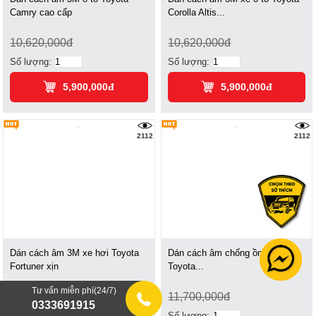
Camry cao cấp
Corolla Altis...
10,620,000đ
10,620,000đ
Số lượng:
Số lượng:
5,900,000đ
5,900,000đ
2112
2112
Dán cách âm 3M xe hơi Toyota
Dán cách âm chống ồn 3M ô tô
Fortuner xịn
Toyota...
Tư vấn miễn phí(24/7)
11,700,000đ
11,700,000đ
0333691915
Số lượng:
Số lượng: