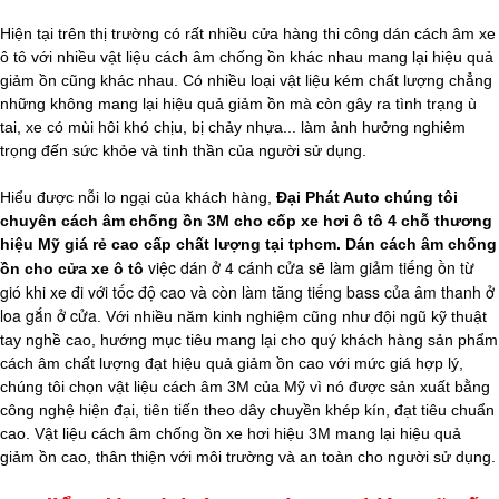
Hiện tại trên thị trường có rất nhiều cửa hàng thi công dán cách âm xe
ô tô với nhiều vật liệu cách âm chống ồn khác nhau mang lại hiệu quả
giảm ồn cũng khác nhau. Có nhiều loại vật liệu kém chất lượng chẳng
những không mang lại hiệu quả giảm ồn mà còn gây ra tình trạng ù
tai, xe có mùi hôi khó chịu, bị chảy nhựa... làm ảnh hưởng nghiêm
trọng đến sức khỏe và tinh thần của người sử dụng.
Hiểu được nỗi lo ngại của khách hàng,
Đại Phát Auto chúng tôi
chuyên cách âm chống ồn 3M cho cốp xe hơi ô tô 4 chỗ thương
hiệu Mỹ giá rẻ cao cấp chất lượng tại tphcm. Dán cách âm chống
việc dán ở 4 cánh cửa sẽ làm giảm tiếng ồn từ
ồn cho cửa xe ô tô
gió khi xe đi với tốc độ cao và còn làm tăng tiếng bass của âm thanh ở
loa gắn ở cửa
. Với nhiều năm kinh nghiệm cũng như đội ngũ kỹ thuật
tay nghề cao, hướng mục tiêu mang lại cho quý khách hàng sản phẩm
cách âm chất lượng đạt hiệu quả giảm ồn cao với mức giá hợp lý,
chúng tôi chọn vật liệu cách âm 3M của Mỹ vì nó được sản xuất bằng
công nghệ hiện đại, tiên tiến theo dây chuyền khép kín, đạt tiêu chuẩn
cao. Vật liệu cách âm chống ồn xe hơi hiệu 3M mang lại hiệu quả
giảm ồn cao, thân thiện với môi trường và an toàn cho người sử dụng.