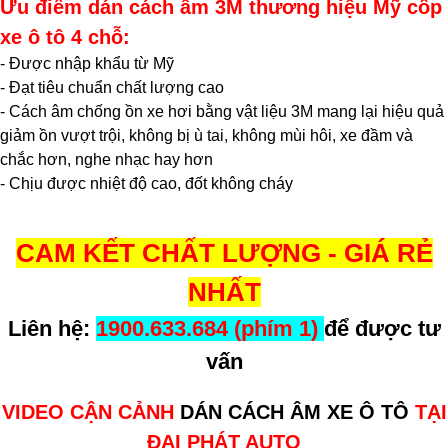
Ưu điểm dán cách âm 3M thương hiệu Mỹ cốp
xe ô tô 4 chỗ:
- Được nhập khẩu từ Mỹ
- Đạt tiêu chuẩn chất lượng cao
- Cách âm chống ồn xe hơi bằng vật liệu 3M mang lại hiệu quả
giảm ồn vượt trội, không bị ù tai, không mùi hôi, xe đầm và
chắc hơn, nghe nhạc hay hơn
- Chịu được nhiệt độ cao, đốt không cháy
CAM KẾT CHẤT LƯỢNG - GIÁ RẺ
NHẤT
Liên hệ:
1900.633.684 (phím 1)
để được tư
vấn
VIDEO CẬN CẢNH
DÁN CÁCH ÂM XE Ô TÔ
TẠI
ĐẠI PHÁT AUTO