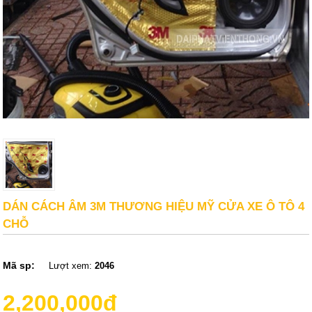
DÁN CÁCH ÂM 3M THƯƠNG HIỆU MỸ CỬA XE Ô TÔ 4
CHỖ
Mã sp:
Lượt xem:
2046
2,200,000đ