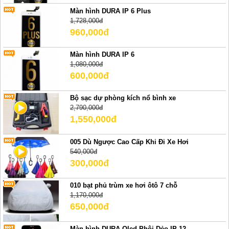
Màn hình DURA IP 6 Plus
1,728,000đ
960,000đ
Màn hình DURA IP 6
1,080,000đ
600,000đ
Bộ sạc dự phòng kích nổ bình xe
2,790,000đ
1,550,000đ
005 Dù Ngược Cao Cấp Khi Đi Xe Hơi
540,000đ
300,000đ
010 bạt phủ trùm xe hơi ôtô 7 chỗ
1,170,000đ
650,000đ
Màn hình DURA Oled Phôi Dẻo IP 12